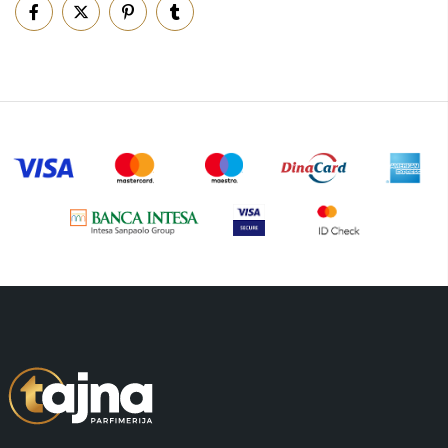
Piling za telo
(3)
Putni program
(47)
Serum
(2)
Šminka
(187)
Tašne
(67)
Uncategorized
(1)