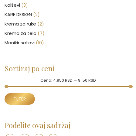
Kaiševi
(3)
KARE DESIGN
(2)
krema za ruke
(2)
Krema za telo
(7)
Manikir setovi
(10)
Nakit
(146)
Nega kose
(46)
Sortiraj po ceni
Nega lica
(88)
Nega tela
(93)
Cena:
4.950 RSD
—
9.150 RSD
Neseseri
(15)
Minimalna
Maksimalna
Novčanici
FILTER
(50)
cena
cena
Ogledalo
(6)
Parfemi
(602)
Podelite ovaj sadržaj
Pepe Jeans Ranac
(10)