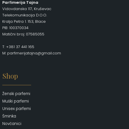
Parfimerija Tajna
Vidovdanska 117, Kruševac
Telekomunikacija D.O.O.
Kralja Petra 1. 153, Blace
PIB: 100370034
Matični broj: 07585055
T: +381 37 441 165
M: parfimerijatajna@gmail.com
Shop
Ženski parfemi
Muški parfemi
Unisex parfemi
Šminka
Novčanici