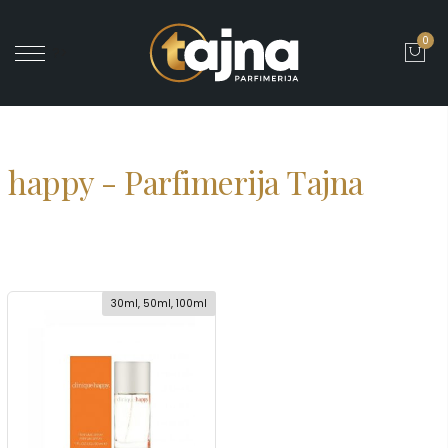
0
' ?>
happy - Parfimerija Tajna
30ml, 50ml, 100ml