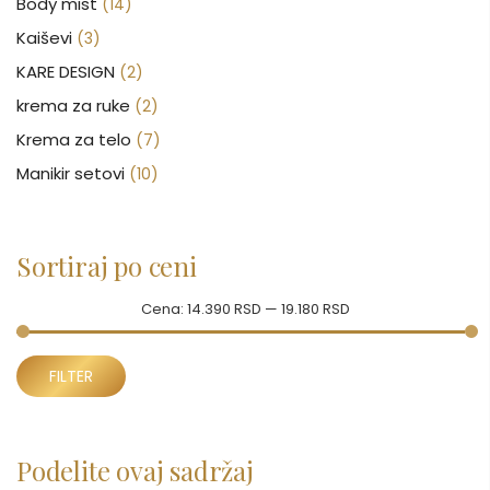
Body mist
(14)
Kaiševi
(3)
KARE DESIGN
(2)
krema za ruke
(2)
Krema za telo
(7)
Manikir setovi
(10)
Nakit
(146)
Nega kose
(46)
Sortiraj po ceni
Nega lica
(88)
Nega tela
(93)
Cena:
14.390 RSD
—
19.180 RSD
Neseseri
(16)
Minimalna
Maksimalna
Novčanici
FILTER
(51)
cena
cena
Ogledalo
(6)
Parfemi
(602)
Podelite ovaj sadržaj
Pepe Jeans Ranac
(10)