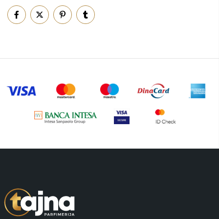
Piling za telo
(3)
Putni program
(50)
Serum
(2)
Šminka
(187)
Tašne
(69)
Uncategorized
(1)