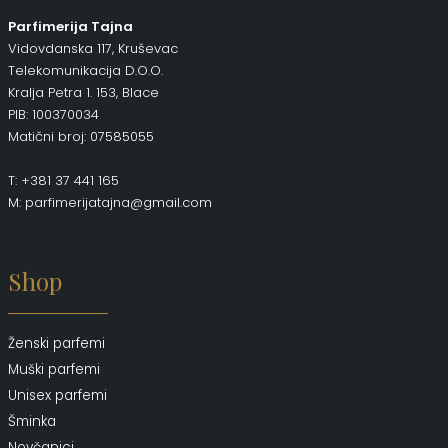
Parfimerija Tajna
Vidovdanska 117, Kruševac
Telekomunikacija D.O.O.
Kralja Petra 1. 153, Blace
PIB: 100370034
Matični broj: 07585055
T: +381 37 441 165
M: parfimerijatajna@gmail.com
Shop
Ženski parfemi
Muški parfemi
Unisex parfemi
Šminka
Novčanici