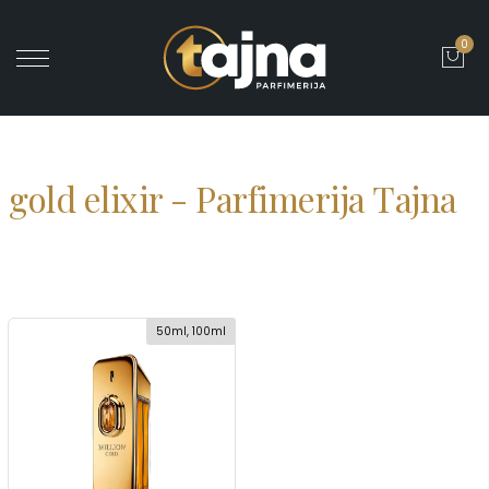
0
' ?>
gold elixir - Parfimerija Tajna
50ml, 100ml