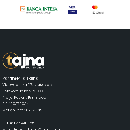
Piling za telo
(3)
Putni program
(50)
Serum
(2)
Šminka
(187)
Tašne
(69)
Uncategorized
(1)
Parfimerija Tajna
Vidovdanska 117, Kruševac
Telekomunikacija D.O.O.
Kralja Petra 1. 153, Blace
PIB: 100370034
Matični broj: 07585055
T: +381 37 441 165
M: parfimerijatajna@gmail.com