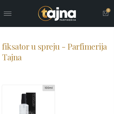
0
' ?>
fiksator u spreju - Parfimerija
Tajna
100ml