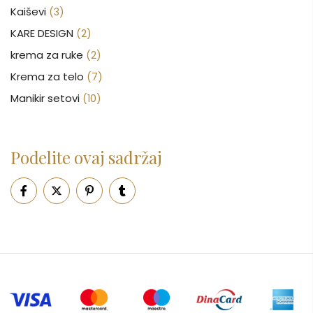
Kaiševi
(3)
KARE DESIGN
(2)
krema za ruke
(2)
Krema za telo
(7)
Manikir setovi
(10)
Nakit
(146)
Nega kose
(46)
Podelite ovaj sadržaj
Nega lica
(88)
Nega tela
(93)
Neseseri
(16)
Novčanici
(51)
Ogledalo
(6)
Parfemi
(602)
Pepe Jeans Ranac
(10)