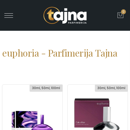
0
' ?>
euphoria - Parfimerija Tajna
30ml, 50ml, 100ml
30ml, 50ml, 100ml