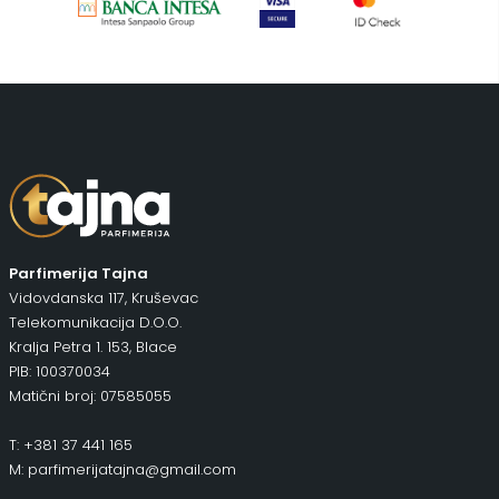
Putni program
(47)
Serum
(2)
Šminka
(187)
Tašne
(67)
Uncategorized
(1)
Parfimerija Tajna
Vidovdanska 117, Kruševac
Telekomunikacija D.O.O.
Kralja Petra 1. 153, Blace
PIB: 100370034
Matični broj: 07585055
T: +381 37 441 165
M: parfimerijatajna@gmail.com