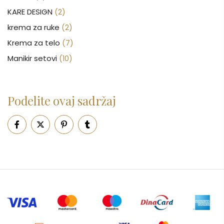
KARE DESIGN
(2)
krema za ruke
(2)
Krema za telo
(7)
Manikir setovi
(10)
Nakit
(146)
Nega kose
(46)
Podelite ovaj sadržaj
Nega lica
(88)
Nega tela
(93)
Neseseri
(15)
Novčanici
(50)
Ogledalo
(6)
Parfemi
(602)
Pepe Jeans Ranac
(10)
Piling za telo
(3)