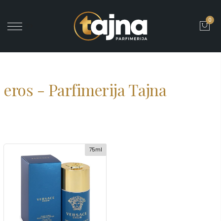
0
' ?>
eros - Parfimerija Tajna
75ml