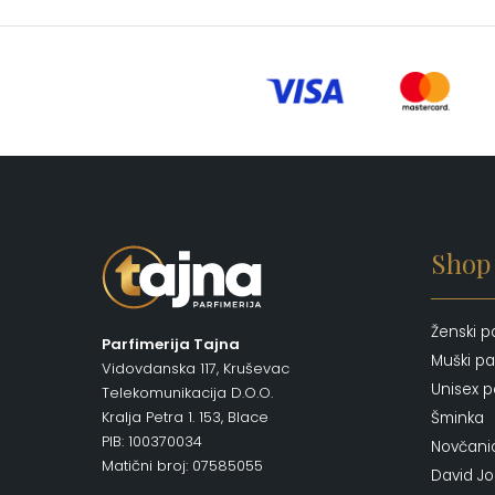
Shop
Ženski p
Parfimerija Tajna
Muški pa
Vidovdanska 117, Kruševac
Unisex p
Telekomunikacija D.O.O.
Kralja Petra 1. 153, Blace
Šminka
PIB: 100370034
Novčani
Matični broj: 07585055
David J