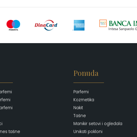
Ponuda
arfemi
Parfemi
rfemi
Kozmetika
arfemi
Nakit
Tašne
ci
Manikir setovi i ogledala
ones tašne
Unikati pokloni