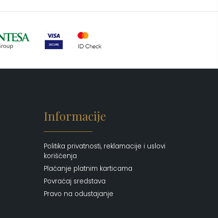
Ogledalo
(6)
Parfemi
(602)
Pepe Jeans Ranac
(10)
Piling za telo
(3)
Putni program
(47)
Serum
(2)
Šminka
(187)
Informacije
Tašne
(67)
Uncategorized
(1)
Politika privatnosti, reklamacije i uslovi
korišćenja
Plaćanje platnim karticama
Povraćaj sredstava
Pravo na odustajanje