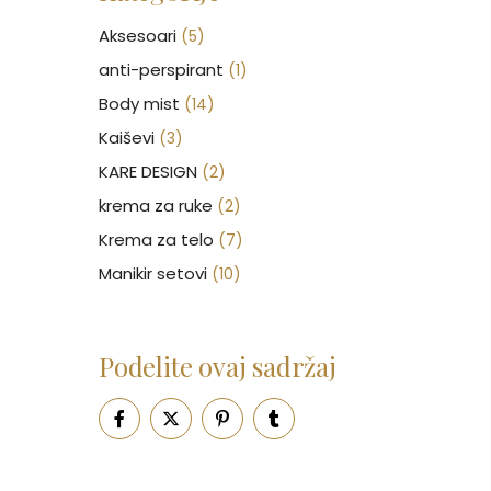
Aksesoari
(5)
anti-perspirant
(1)
Body mist
(14)
Kaiševi
(3)
KARE DESIGN
(2)
krema za ruke
(2)
Krema za telo
(7)
Manikir setovi
(10)
Nakit
(146)
Nega kose
(46)
Podelite ovaj sadržaj
Nega lica
(88)
Nega tela
(93)
Neseseri
(15)
Novčanici
(50)