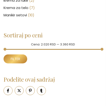
krema za ruke
(2)
Krema za telo
(7)
Manikir setovi
(10)
Nakit
(146)
Nega kose
(46)
Sortiraj po ceni
Nega lica
(88)
Nega tela
(93)
Cena:
2.020 RSD
—
3.360 RSD
Neseseri
(15)
Minimalna
Maksimalna
Novčanici
FILTER
(50)
cena
cena
Ogledalo
(6)
Parfemi
(601)
Podelite ovaj sadržaj
Pepe Jeans Ranac
(10)
Piling za telo
(3)
Putni program
(47)
Serum
(2)