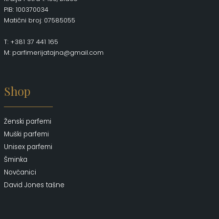
PIB: 100370034
Matični broj: 07585055
T: +381 37 441 165
M: parfimerijatajna@gmail.com
Shop
Ženski parfemi
Muški parfemi
Unisex parfemi
Šminka
Novčanici
David Jones tašne