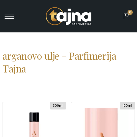
0
' ?>
arganovo ulje - Parfimerija
Tajna
300ml
100ml