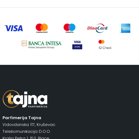
Šminka
(187)
Tašne
(67)
Uncategorized
(1)
Parfimerija Tajna
Vidovdanska 117, Kruševac
Telekomunikacija D.O.O.
Kralja Petra 1. 153, Blace