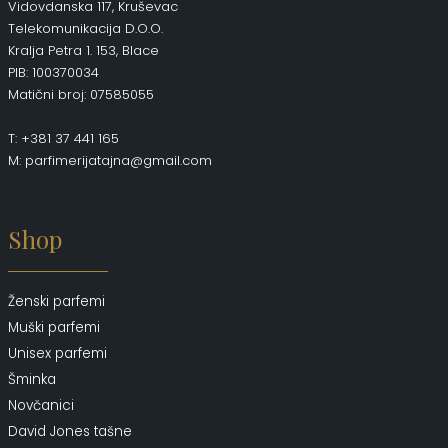
Vidovdanska 117, Kruševac
Telekomunikacija D.O.O.
Kralja Petra 1. 153, Blace
PIB: 100370034
Matični broj: 07585055
T: +381 37 441 165
M: parfimerijatajna@gmail.com
Shop
Ženski parfemi
Muški parfemi
Unisex parfemi
Šminka
Novčanici
David Jones tašne