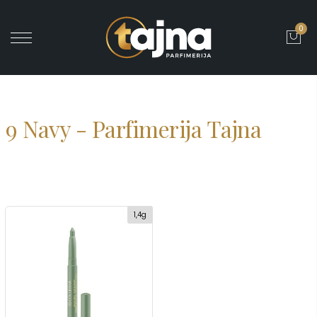
0
' ?>
9 Navy - Parfimerija Tajna
1,4g