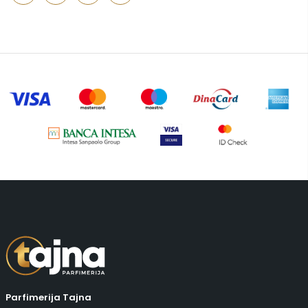
Putni program
(47)
Serum
(2)
Šminka
(187)
Tašne
(67)
Uncategorized
(1)
Parfimerija Tajna