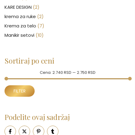
KARE DESIGN
(2)
krema za ruke
(2)
Krema za telo
(7)
Manikir setovi
(10)
Nakit
(146)
Nega kose
(46)
Sortiraj po ceni
Nega lica
(88)
Nega tela
(93)
Cena:
2.740 RSD
—
2.750 RSD
Neseseri
(15)
Minimalna
Maksimalna
Novčanici
FILTER
(50)
cena
cena
Ogledalo
(6)
Parfemi
(602)
Podelite ovaj sadržaj
Pepe Jeans Ranac
(10)
Piling za telo
(3)