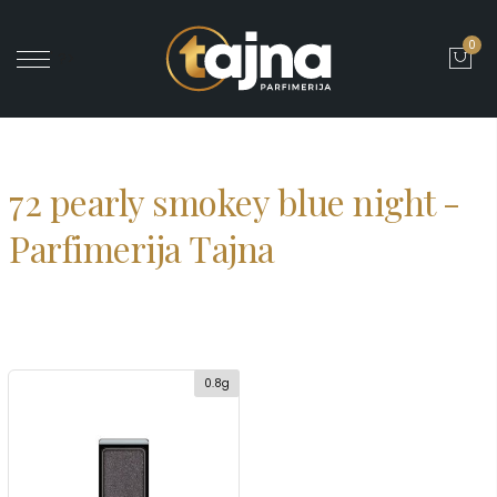
0
' ?>
72 pearly smokey blue night -
Parfimerija Tajna
0.8g