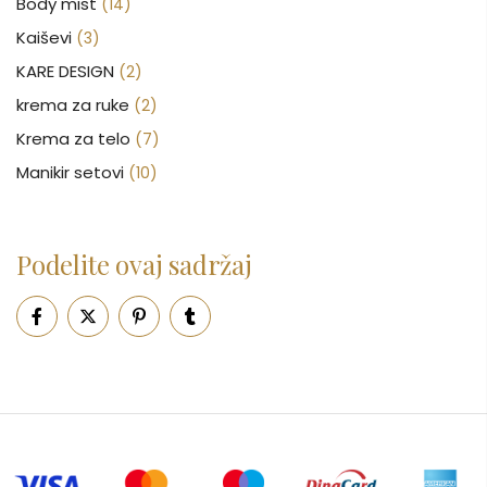
Body mist
(14)
Kaiševi
(3)
KARE DESIGN
(2)
krema za ruke
(2)
Krema za telo
(7)
Manikir setovi
(10)
Nakit
(146)
Nega kose
(46)
Podelite ovaj sadržaj
Nega lica
(88)
Nega tela
(93)
Neseseri
(15)
Novčanici
(50)
Ogledalo
(6)
Parfemi
(602)
Pepe Jeans Ranac
(10)