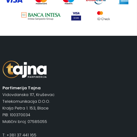
Piling za telo
(3)
Putni program
(47)
Serum
(2)
Šminka
(187)
Tašne
(67)
Uncategorized
(1)
Parfimerija Tajna
Vidovdanska 117, Kruševac
Telekomunikacija D.O.O.
Kralja Petra 1. 153, Blace
PIB: 100370034
Matični broj: 07585055
T: +381 37 441 165