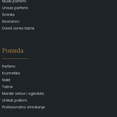
Muški parfemi
Unisex parfemi
Šminka
Novčanici
David Jones tašne
Ponuda
Parfemi
Kozmetika
Nakit
Tašne
Manikir setovi i ogledala
Unikati pokloni
Profesionalno šminkanje