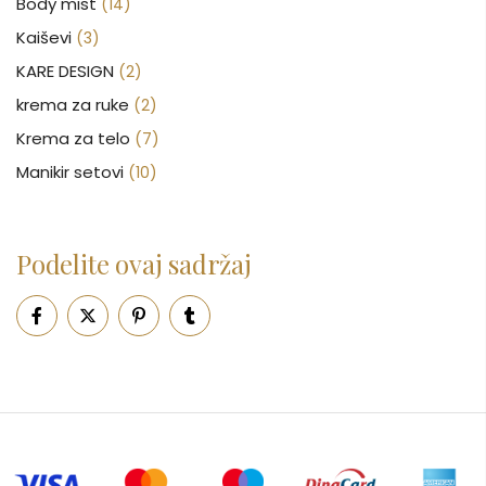
Body mist
(14)
Kaiševi
(3)
KARE DESIGN
(2)
krema za ruke
(2)
Krema za telo
(7)
Manikir setovi
(10)
Nakit
(146)
Nega kose
(46)
Podelite ovaj sadržaj
Nega lica
(88)
Nega tela
(93)
Neseseri
(15)
Novčanici
(50)
Ogledalo
(6)
Parfemi
(602)
Pepe Jeans Ranac
(10)