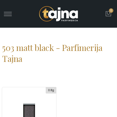
0
' ?>
503 matt black - Parfimerija
Tajna
0.8g