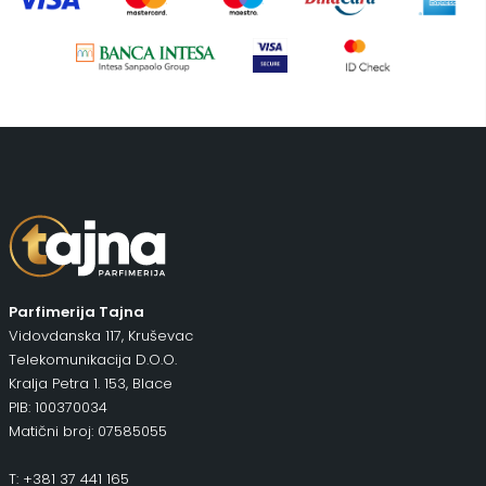
Piling za telo
(3)
Putni program
(47)
Serum
(2)
Šminka
(187)
Tašne
(67)
Uncategorized
(1)
Parfimerija Tajna
Vidovdanska 117, Kruševac
Telekomunikacija D.O.O.
Kralja Petra 1. 153, Blace
PIB: 100370034
Matični broj: 07585055
T: +381 37 441 165