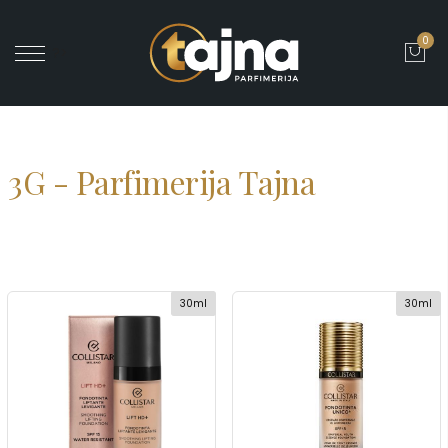
0
' ?>
3G - Parfimerija Tajna
30ml
30ml