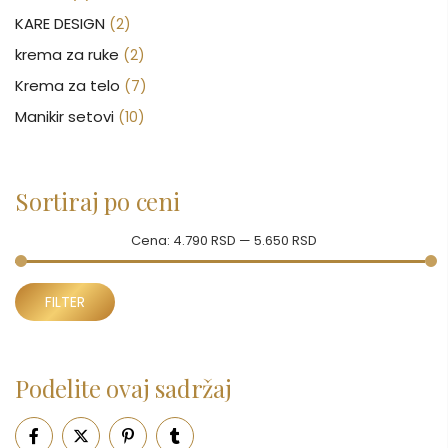
KARE DESIGN
(2)
krema za ruke
(2)
Krema za telo
(7)
Manikir setovi
(10)
Nakit
(146)
Nega kose
(46)
Sortiraj po ceni
Nega lica
(88)
Nega tela
(93)
Cena:
4.790 RSD
—
5.650 RSD
Neseseri
(15)
Minimalna
Maksimalna
Novčanici
FILTER
(50)
cena
cena
Ogledalo
(6)
Parfemi
(602)
Podelite ovaj sadržaj
Pepe Jeans Ranac
(10)
Piling za telo
(3)