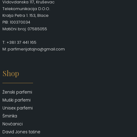
Vidovdanska 117, Kruševac
Telekomunikacija D.O.O.
Kralja Petra 1. 153, Blace
PIB: 100370034
Matični broj: 07585055
T: +381 37 441 165
M: parfimerijatajna@gmail.com
Shop
Ženski parfemi
Muški parfemi
Unisex parfemi
Šminka
Novčanici
David Jones tašne