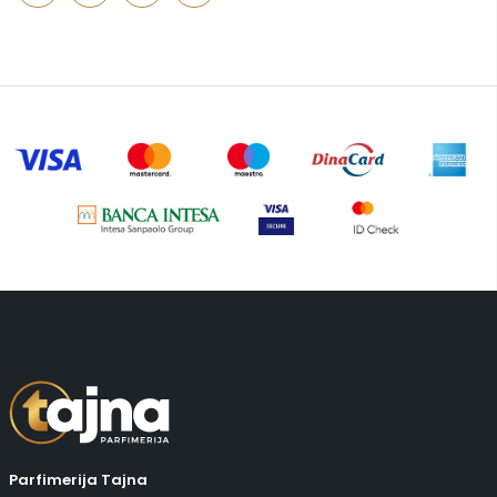
Putni program
(49)
Serum
(2)
Šminka
(187)
Tašne
(68)
Uncategorized
(1)
Parfimerija Tajna