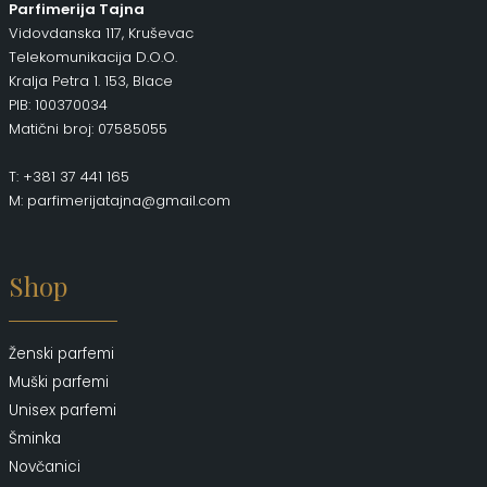
Parfimerija Tajna
Vidovdanska 117, Kruševac
Telekomunikacija D.O.O.
Kralja Petra 1. 153, Blace
PIB: 100370034
Matični broj: 07585055
T: +381 37 441 165
M: parfimerijatajna@gmail.com
Shop
Ženski parfemi
Muški parfemi
Unisex parfemi
Šminka
Novčanici