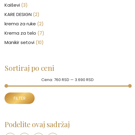
Kaiševi
(3)
KARE DESIGN
(2)
krema za ruke
(2)
Krema za telo
(7)
Manikir setovi
(10)
Nakit
(146)
Nega kose
(46)
Sortiraj po ceni
Nega lica
(88)
Nega tela
(93)
Cena:
760 RSD
—
3.690 RSD
Neseseri
(15)
Minimalna
Maksimalna
Novčanici
FILTER
(50)
cena
cena
Ogledalo
(6)
Parfemi
(602)
Podelite ovaj sadržaj
Pepe Jeans Ranac
(10)