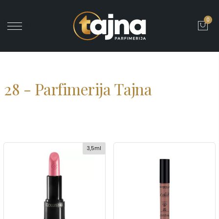
0
' ?>
28 - Parfimerija Tajna
3,5ml