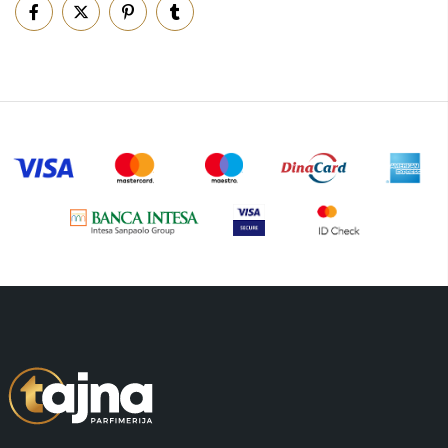
Piling za telo
(3)
Putni program
(47)
Serum
(2)
Šminka
(187)
Tašne
(67)
Uncategorized
(1)