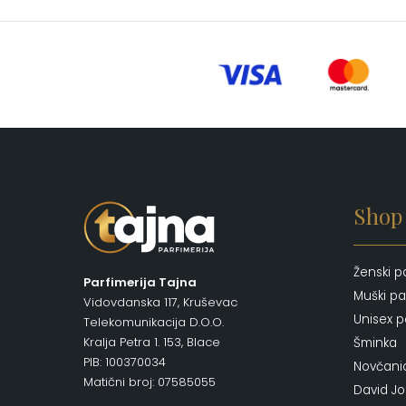
Shop
Ženski p
Parfimerija Tajna
Muški pa
Vidovdanska 117, Kruševac
Unisex p
Telekomunikacija D.O.O.
Kralja Petra 1. 153, Blace
Šminka
PIB: 100370034
Novčani
Matični broj: 07585055
David J