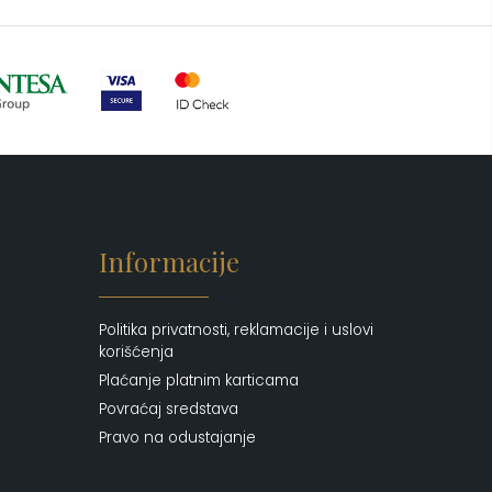
Ogledalo
(6)
Parfemi
(602)
Pepe Jeans Ranac
(10)
Piling za telo
(3)
Putni program
(50)
Serum
(2)
Šminka
(187)
Informacije
Tašne
(69)
Uncategorized
(1)
Politika privatnosti, reklamacije i uslovi
korišćenja
Plaćanje platnim karticama
Povraćaj sredstava
Pravo na odustajanje