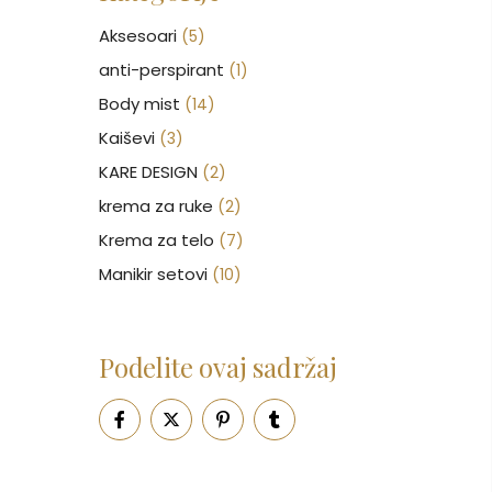
Aksesoari
(5)
anti-perspirant
(1)
Body mist
(14)
Kaiševi
(3)
KARE DESIGN
(2)
krema za ruke
(2)
Krema za telo
(7)
Manikir setovi
(10)
Nakit
(146)
Nega kose
(46)
Podelite ovaj sadržaj
Nega lica
(88)
Nega tela
(93)
Neseseri
(16)
Novčanici
(51)