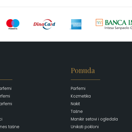
Ponuda
arfemi
Parfemi
rfemi
Kozmetika
arfemi
Nakit
Tašne
ci
Manikir setovi i ogledala
ones tašne
Unikati pokloni