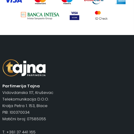
Piling za telo
(3)
Putni program
(47)
Serum
(2)
Šminka
(187)
Tašne
(67)
Uncategorized
(1)
Parfimerija Tajna
Vidovdanska 117, Kruševac
Telekomunikacija D.O.O.
Kralja Petra 1. 153, Blace
PIB: 100370034
Matični broj: 07585055
T: +381 37 441 165