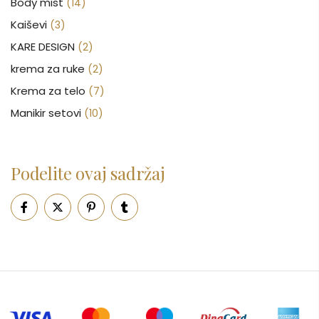
Body mist
(14)
Kaiševi
(3)
KARE DESIGN
(2)
krema za ruke
(2)
Krema za telo
(7)
Manikir setovi
(10)
Nakit
(146)
Nega kose
(46)
Podelite ovaj sadržaj
Nega lica
(88)
Nega tela
(93)
Neseseri
(15)
Novčanici
(50)
Ogledalo
(6)
Parfemi
(602)
Pepe Jeans Ranac
(10)