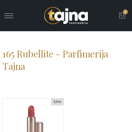
0
' ?>
165 Rubellite - Parfimerija
Tajna
3,1ml