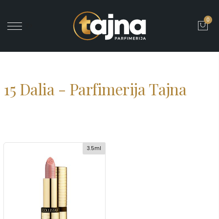
0
' ?>
15 Dalia - Parfimerija Tajna
3.5ml