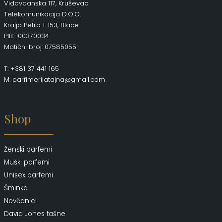
Vidovdanska 117, Kruševac
Telekomunikacija D.O.O.
Kralja Petra 1. 153, Blace
PIB: 100370034
Matični broj: 07585055
T: +381 37 441 165
M: parfimerijatajna@gmail.com
Shop
Ženski parfemi
Muški parfemi
Unisex parfemi
Šminka
Novčanici
David Jones tašne