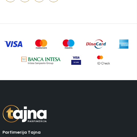
Putni program
(49)
Serum
(2)
Šminka
(187)
Tašne
(68)
Uncategorized
(1)
Parfimerija Tajna