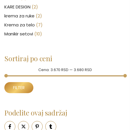
KARE DESIGN
(2)
krema za ruke
(2)
Krema za telo
(7)
Manikir setovi
(10)
Nakit
(146)
Nega kose
(46)
Sortiraj po ceni
Nega lica
(88)
Nega tela
(93)
Cena:
3.670 RSD
—
3.680 RSD
Neseseri
(15)
Minimalna
Maksimalna
Novčanici
FILTER
(50)
cena
cena
Ogledalo
(6)
Parfemi
(602)
Podelite ovaj sadržaj
Pepe Jeans Ranac
(10)
Piling za telo
(3)