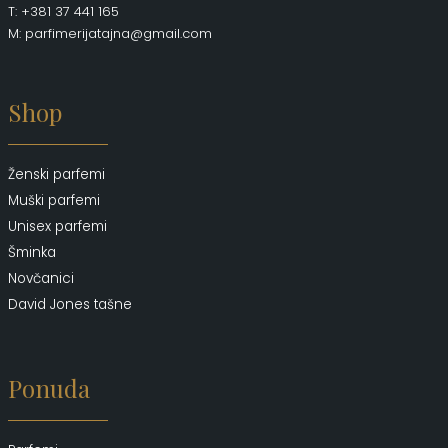
T: +381 37 441 165
M: parfimerijatajna@gmail.com
Shop
Ženski parfemi
Muški parfemi
Unisex parfemi
Šminka
Novčanici
David Jones tašne
Ponuda