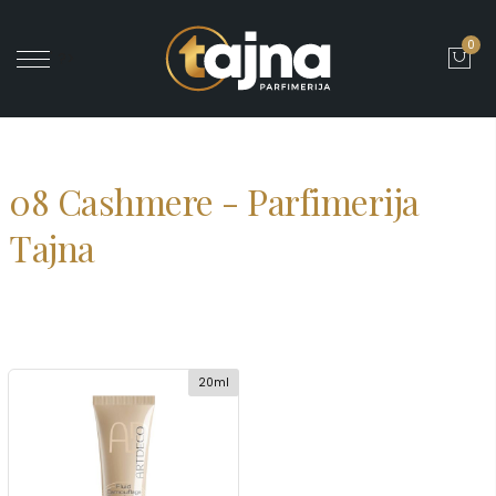
0
' ?>
08 Cashmere - Parfimerija
Tajna
20ml