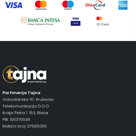
Pepe Jeans Ranac
(10)
Piling za telo
(3)
Putni program
(49)
Serum
(2)
Šminka
(187)
Tašne
(68)
Uncategorized
(1)
Parfimerija Tajna
Vidovdanska 117, Kruševac
Telekomunikacija D.O.O.
Kralja Petra 1. 153, Blace
PIB: 100370034
Matični broj: 07585055