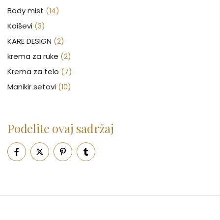
Body mist
(14)
Kaiševi
(3)
KARE DESIGN
(2)
krema za ruke
(2)
Krema za telo
(7)
Manikir setovi
(10)
Nakit
(146)
Nega kose
(46)
Podelite ovaj sadržaj
Nega lica
(88)
Nega tela
(93)
Neseseri
(15)
Novčanici
(50)
Ogledalo
(6)
Parfemi
(602)