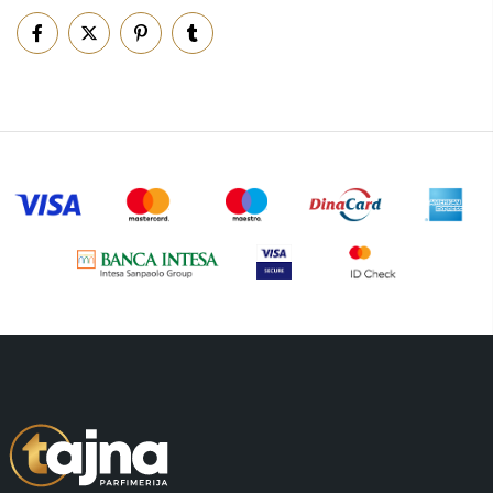
Piling za telo
(3)
Putni program
(50)
Serum
(2)
Šminka
(187)
Tašne
(69)
Uncategorized
(1)