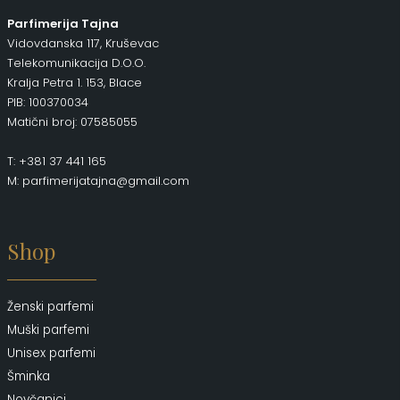
Parfimerija Tajna
Vidovdanska 117, Kruševac
Telekomunikacija D.O.O.
Kralja Petra 1. 153, Blace
PIB: 100370034
Matični broj: 07585055
T: +381 37 441 165
M: parfimerijatajna@gmail.com
Shop
Ženski parfemi
Muški parfemi
Unisex parfemi
Šminka
Novčanici