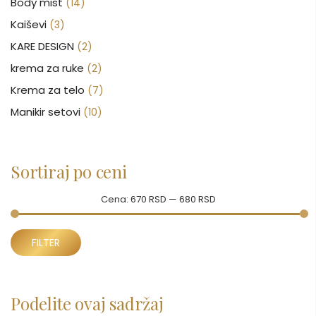
Body mist
(14)
Kaiševi
(3)
KARE DESIGN
(2)
krema za ruke
(2)
Krema za telo
(7)
Manikir setovi
(10)
Nakit
(146)
Nega kose
(46)
Sortiraj po ceni
Nega lica
(88)
Nega tela
(93)
Cena:
670 RSD
—
680 RSD
Neseseri
(16)
Minimalna
Maksimalna
Novčanici
FILTER
(51)
cena
cena
Ogledalo
(6)
Parfemi
(602)
Podelite ovaj sadržaj
Pepe Jeans Ranac
(10)