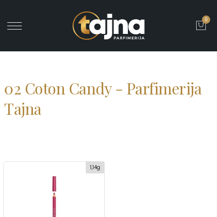
0
' ?>
02 Coton Candy - Parfimerija
Tajna
1,14g