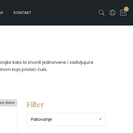
0
VI
KONTAKT
jke kako bi stvorili jedinstvene i zadivljujuće
inom koja privlači čula.
Filter
ml, 100ml
Pakovanje