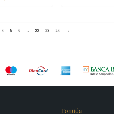
4
5
6
…
22
23
24
→
Ponuda