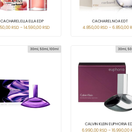
CACHAREL ELLA ELLA EDP
CACHAREL NOA EDT
350,00
RSD
–
14.590,00
RSD
4.850,00
RSD
–
6.850,00
30ml, 50ml, 100ml
30ml, 50
CALVIN KLEIN EUPHORIA E
6.990,00
RSD
–
16.990,00