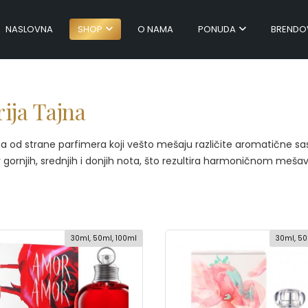
NASLOVNA
SHOP
O NAMA
PONUDA
BRENDO
ija Tajna
a od strane parfimera koji vešto mešaju različite aromatične sasto
 gornjih, srednjih i donjih nota, što rezultira harmoničnom mešav
30ml, 50ml, 100ml
30ml, 50