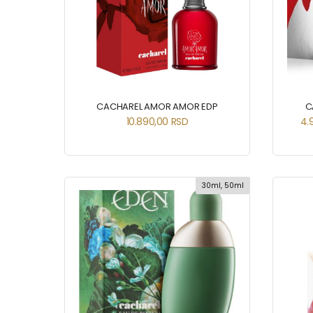
CACHAREL AMOR AMOR EDP
C
10.890,00
RSD
4.
30ml, 50ml