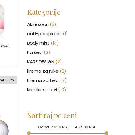
Kategorije
Aksesoari
(5)
anti-perspirant
(1)
Body mist
(14)
GINAL
Kaiševi
(3)
KARE DESIGN
(2)
krema za ruke
(2)
Krema za telo
(7)
ml, 100ml
Manikir setovi
(10)
Nakit
(146)
Nega kose
(46)
Sortiraj po ceni
Nega lica
(88)
Nega tela
Cena:
2.390 RSD
(93)
—
45.900 RSD