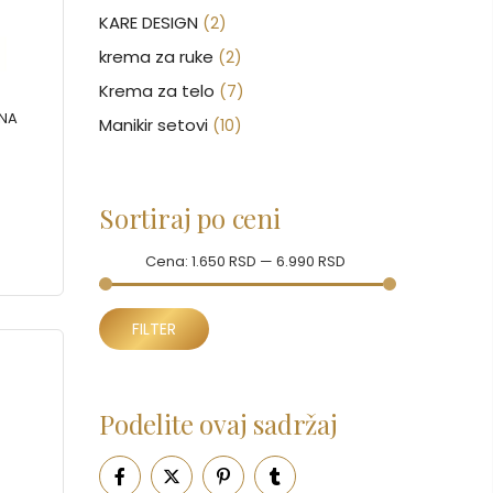
KARE DESIGN
(2)
krema za ruke
(2)
Krema za telo
(7)
ŠNA
Manikir setovi
(10)
Nakit
(146)
Nega kose
(47)
Sortiraj po ceni
Nega lica
(88)
Nega tela
Cena:
(93)
1.650 RSD
—
6.990 RSD
Neseseri
(17)
Minimalna
Maksimalna
Novčanici
FILTER
(43)
cena
cena
Ogledalo
(6)
Parfemi
(601)
Podelite ovaj sadržaj
Pepe Jeans Ranac
(10)
Piling za telo
(3)