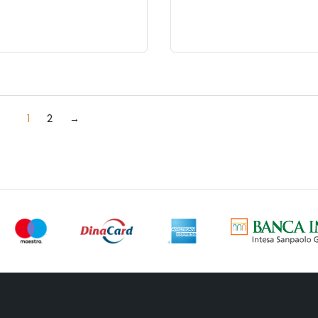
1
2
→