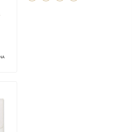
Putni program
(50)
Serum
(2)
Šminka
(187)
Tašne
(69)
Uncategorized
(1)
ŠNA