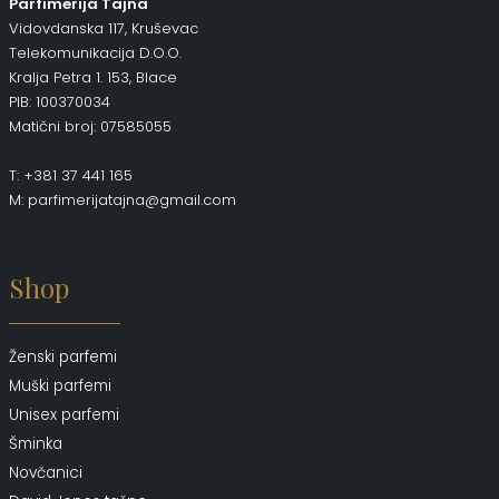
Parfimerija Tajna
Vidovdanska 117, Kruševac
Telekomunikacija D.O.O.
Kralja Petra 1. 153, Blace
PIB: 100370034
Matični broj: 07585055
T: +381 37 441 165
M: parfimerijatajna@gmail.com
Shop
Ženski parfemi
Muški parfemi
Unisex parfemi
Šminka
Novčanici