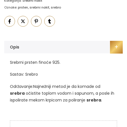
Kategorija:
Srebrni nakit
Oznake:
prsten
,
srebrni nakit
,
srebro
Opis
Srebrni prsten finoće 925.
Sastav: Srebro
Održavanje:Najnežniji metod je da komade od
srebra
očistite toplom vodom i sapunom, a posle ih
ispolirate mekom krpicom za poliranje
srebra
.