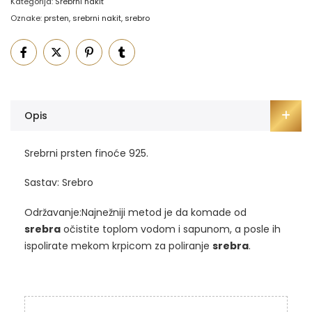
Kategorija:
Srebrni nakit
Oznake:
prsten
,
srebrni nakit
,
srebro
Opis
Srebrni prsten finoće 925.
Sastav: Srebro
Održavanje:Najnežniji metod je da komade od
srebra
očistite toplom vodom i sapunom, a posle ih
ispolirate mekom krpicom za poliranje
srebra
.