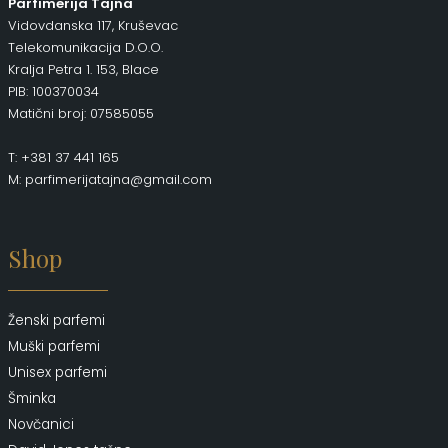
Parfimerija Tajna
Vidovdanska 117, Kruševac
Telekomunikacija D.O.O.
Kralja Petra 1. 153, Blace
PIB: 100370034
Matični broj: 07585055
T: +381 37 441 165
M: parfimerijatajna@gmail.com
Shop
Ženski parfemi
Muški parfemi
Unisex parfemi
Šminka
Novčanici