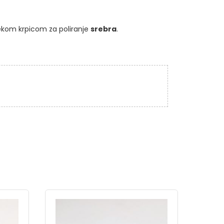
ekom krpicom za poliranje
srebra
.