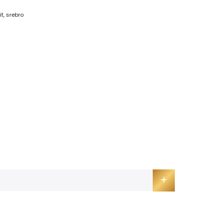
it
,
srebro