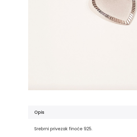
Opis
Srebrni privezak finoće 925.