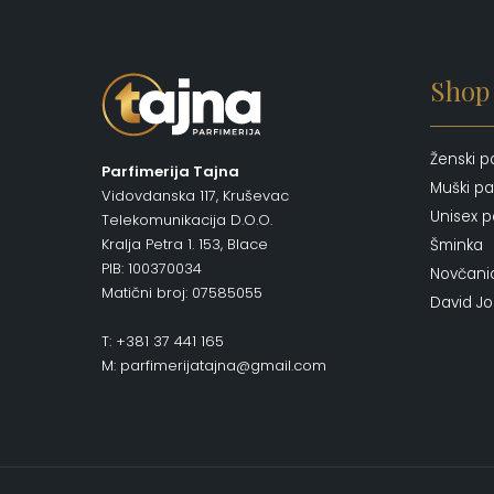
Shop
Ženski p
Parfimerija Tajna
Muški pa
Vidovdanska 117, Kruševac
Unisex p
Telekomunikacija D.O.O.
Kralja Petra 1. 153, Blace
Šminka
PIB: 100370034
Novčani
Matični broj: 07585055
David J
T: +381 37 441 165
M: parfimerijatajna@gmail.com