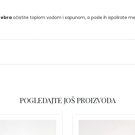
rebra
očistite toplom vodom i sapunom, a posle ih ispolirate m
POGLEDAJTE JOŠ PROIZVODA