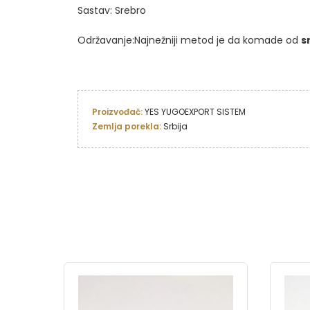
Sastav: Srebro
Održavanje:Najnežniji metod je da komade od
s
Proizvođač: 
YES YUGOEXPORT SISTEM
Zemlja porekla: 
Srbija