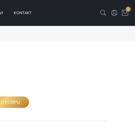
0
VI
KONTAKT
 U KORPU