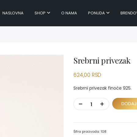
NASLOVNA
SHOP
O NAMA
PONUDA
BRENDO
Srebrni privezak
624,00
RSD
Srebrni privezak finoće 925.
DODAJ
Šifra proizvoda:
108