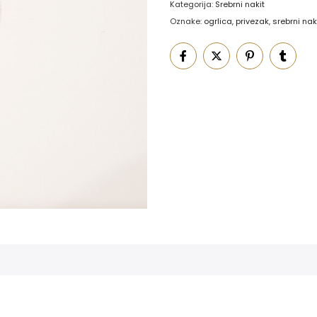
Kategorija:
Srebrni nakit
Oznake:
ogrlica
,
privezak
,
srebrni nak