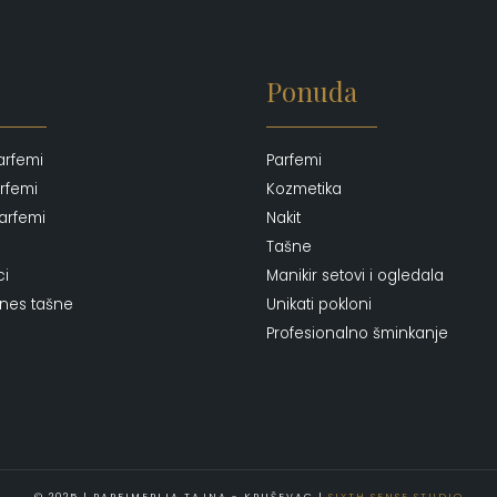
Ponuda
arfemi
Parfemi
rfemi
Kozmetika
arfemi
Nakit
Tašne
ci
Manikir setovi i ogledala
ones tašne
Unikati pokloni
Profesionalno šminkanje