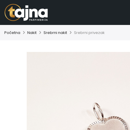
Početna
Nakit
Srebrni nakit
Srebrni privezak