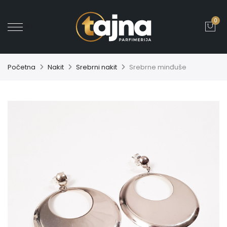
0
' ?>
Početna
Nakit
Srebrni nakit
Srebrne minđuše