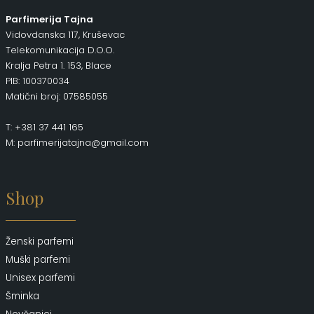
Parfimerija Tajna
Vidovdanska 117, Kruševac
Telekomunikacija D.O.O.
Kralja Petra 1. 153, Blace
PIB: 100370034
Matični broj: 07585055
T: +381 37 441 165
M: parfimerijatajna@gmail.com
Shop
Ženski parfemi
Muški parfemi
Unisex parfemi
Šminka