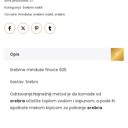
Šifra proizvoda:
27
Kategorija:
Srebrni nakit
Oznake:
minđuše
,
srebrni nakit
,
srebro
Opis
Srebrne minđuše finoće 925.
Sastav: Srebro
Održavanje:Najnežniji metod je da komade od
srebra
očistite toplom vodom i sapunom, a posle ih
ispolirate mekom krpicom za poliranje
srebra
.