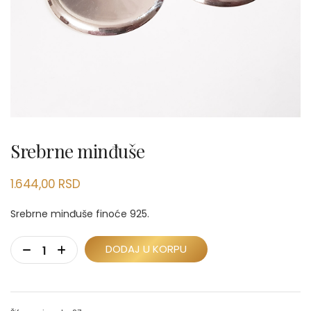
Srebrne minđuše
1.644,00
RSD
Srebrne minđuše finoće 925.
DODAJ U KORPU