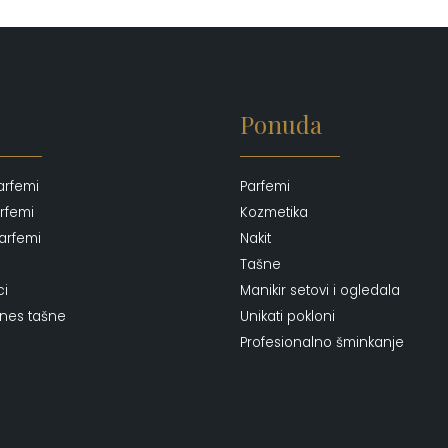
Ponuda
arfemi
Parfemi
rfemi
Kozmetika
arfemi
Nakit
Tašne
ci
Manikir setovi i ogledala
ones tašne
Unikati pokloni
Profesionalno šminkanje