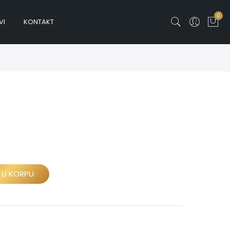
0
VI
KONTAKT
 U KORPU