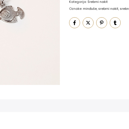
Kategorija:
Srebrni nakit
Oznake:
minđuše
,
srebrni nakit
,
srebr