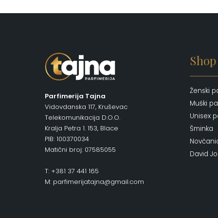
Shop
Ženski p
Parfimerija Tajna
Muški pa
Vidovdanska 117, Kruševac
Unisex p
Telekomunikacija D.O.O.
Kralja Petra 1. 153, Blace
Šminka
PIB: 100370034
Novčani
Matični broj: 07585055
David J
T: +381 37 441 165
M: parfimerijatajna@gmail.com