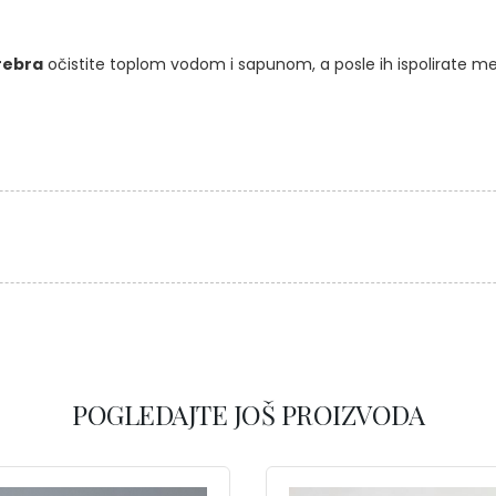
rebra
očistite toplom vodom i sapunom, a posle ih ispolirate m
POGLEDAJTE JOŠ PROIZVODA