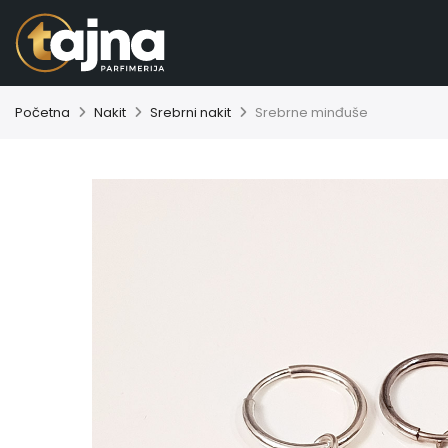
Početna
Nakit
Srebrni nakit
Srebrne minđuše