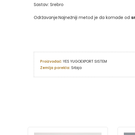
Sastav: Srebro
Održavanje:Najnežniji metod je da komade od
s
Proizvođač: 
YES YUGOEXPORT SISTEM
Zemlja porekla: 
Srbija