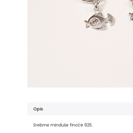
Opis
Srebrne minđuše finoće 925.