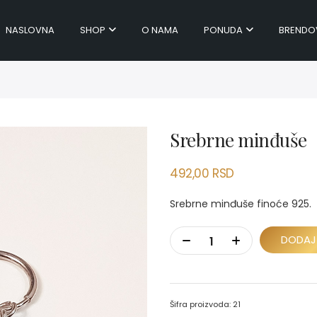
NASLOVNA
SHOP
O NAMA
PONUDA
BRENDO
Srebrne minđuše
492,00
RSD
Srebrne minđuše finoće 925.
DODAJ
Šifra proizvoda:
21