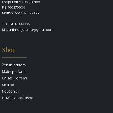
Kralja Petra 1. 153, Blace
PIB: 100370034
Matični broj: 07585055
T: +381 37 441 165
M: parfimerijatajna@gmail.com
Shop
Ženski parfemi
Muški parfemi
Unisex parfemi
Šminka
Novčanici
David Jones tašne