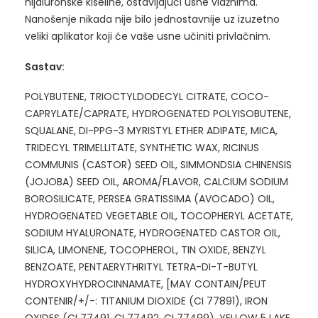
hijaluronske kiseline, ostavljajući usne vlažnima.
Nanošenje nikada nije bilo jednostavnije uz izuzetno
veliki aplikator koji će vaše usne učiniti privlačnim.
Sastav:
POLYBUTENE, TRIOCTYLDODECYL CITRATE, COCO-
CAPRYLATE/CAPRATE, HYDROGENATED POLYISOBUTENE,
SQUALANE, DI-PPG-3 MYRISTYL ETHER ADIPATE, MICA,
TRIDECYL TRIMELLITATE, SYNTHETIC WAX, RICINUS
COMMUNIS (CASTOR) SEED OIL, SIMMONDSIA CHINENSIS
(JOJOBA) SEED OIL, AROMA/FLAVOR, CALCIUM SODIUM
BOROSILICATE, PERSEA GRATISSIMA (AVOCADO) OIL,
HYDROGENATED VEGETABLE OIL, TOCOPHERYL ACETATE,
SODIUM HYALURONATE, HYDROGENATED CASTOR OIL,
SILICA, LIMONENE, TOCOPHEROL, TIN OXIDE, BENZYL
BENZOATE, PENTAERYTHRITYL TETRA-DI-T-BUTYL
HYDROXYHYDROCINNAMATE, [MAY CONTAIN/PEUT
CONTENIR/+/-: TITANIUM DIOXIDE (CI 77891), IRON
OXIDES (CI 77491, CI 77492, CI 77499), YELLOW 5 LAKE