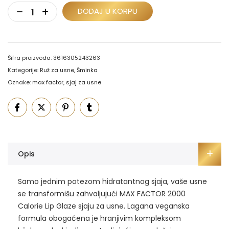
DODAJ U KORPU
Šifra proizvoda:
3616305243263
Kategorije:
Ruž za usne
,
Šminka
Oznake:
max factor
,
sjaj za usne
Opis
Samo jednim potezom hidratantnog sjaja, vaše usne
se transformišu zahvaljujući MAX FACTOR 2000
Calorie Lip Glaze sjaju za usne. Lagana veganska
formula obogaćena je hranjivim kompleksom