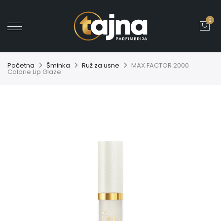
0
' ?>
Početna
Šminka
Ruž za usne
MAX FACTOR 2000
Calorie Lip Glaze