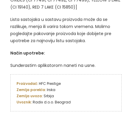
(CI 19140), RED 7 LAKE (CI 15850)]
Lista sastojaka u sastavu proizvoda može da se
razlikuje, menja ili varira tokom vremena. Molimo
pogledajte pakovanje proizvoda koje dobijete pre
upotrebe za najnoviju listu sastojaka.
Način upotrebe:
Sunđerastim aplikatorom naneti na usne.
Proizvođač:
Zemlja porekla:
Zemlja uvoza:
Uvoznik:
 Radix d.o.o. Beograd