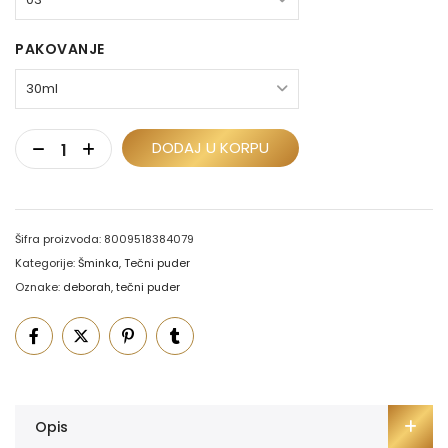
PAKOVANJE
DODAJ U KORPU
Šifra proizvoda:
8009518384079
Kategorije:
Šminka
,
Tečni puder
Oznake:
deborah
,
tečni puder
Opis