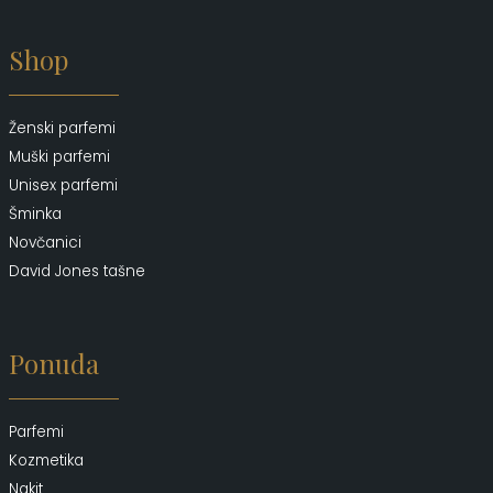
Shop
Ženski parfemi
Muški parfemi
Unisex parfemi
Šminka
Novčanici
David Jones tašne
Ponuda
Parfemi
Kozmetika
Nakit