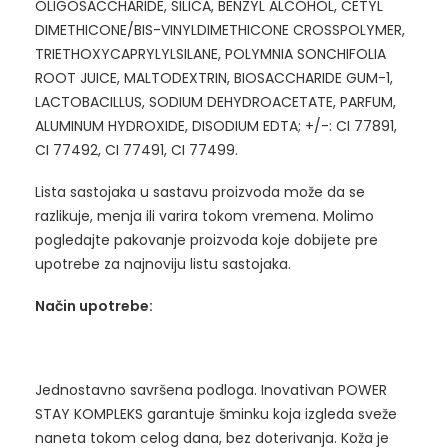
OLIGOSACCHARIDE, SILICA, BENZYL ALCOHOL, CETYL
DIMETHICONE/BIS-VINYLDIMETHICONE CROSSPOLYMER,
TRIETHOXYCAPRYLYLSILANE, POLYMNIA SONCHIFOLIA
ROOT JUICE, MALTODEXTRIN, BIOSACCHARIDE GUM-1,
LACTOBACILLUS, SODIUM DEHYDROACETATE, PARFUM,
ALUMINUM HYDROXIDE, DISODIUM EDTA; +/-: CI 77891,
CI 77492, CI 77491, CI 77499.
Lista sastojaka u sastavu proizvoda može da se
razlikuje, menja ili varira tokom vremena. Molimo
pogledajte pakovanje proizvoda koje dobijete pre
upotrebe za najnoviju listu sastojaka.
Način upotrebe:
Jednostavno savršena podloga. Inovativan POWER
STAY KOMPLEKS garantuje šminku koja izgleda sveže
naneta tokom celog dana, bez doterivanja. Koža je