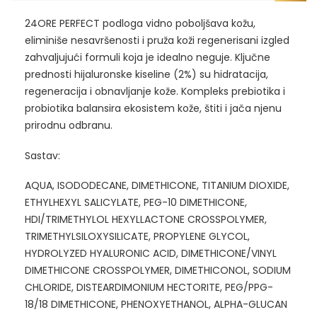
24ORE PERFECT podloga vidno poboljšava kožu,
eliminiše nesavršenosti i pruža koži regenerisani izgled
zahvaljujući formuli koja je idealno neguje. Ključne
prednosti hijaluronske kiseline (2%) su hidratacija,
regeneracija i obnavljanje kože. Kompleks prebiotika i
probiotika balansira ekosistem kože, štiti i jača njenu
prirodnu odbranu.
Sastav:
AQUA, ISODODECANE, DIMETHICONE, TITANIUM DIOXIDE,
ETHYLHEXYL SALICYLATE, PEG-10 DIMETHICONE,
HDI/TRIMETHYLOL HEXYLLACTONE CROSSPOLYMER,
TRIMETHYLSILOXYSILICATE, PROPYLENE GLYCOL,
HYDROLYZED HYALURONIC ACID, DIMETHICONE/VINYL
DIMETHICONE CROSSPOLYMER, DIMETHICONOL, SODIUM
CHLORIDE, DISTEARDIMONIUM HECTORITE, PEG/PPG-
18/18 DIMETHICONE, PHENOXYETHANOL, ALPHA-GLUCAN