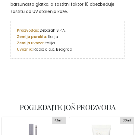
baršunasto glatka, a zaštitni faktor 10 obezbeđuje
zaštitu od UV starenja kože.
Proizvođač: 
Zemlja porekla:
Zemlja uvoza: 
Uvoznik:
 Radix d.o.o. Beograd
POGLEDAJTE JOŠ PROIZVODA
4.5ml
30ml