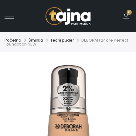
0
' ?>
Početna
Šminka
Tečni puder
DEBORAH 24ore Perfect
Foundation NEW