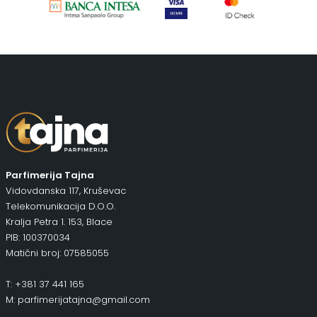
Parfimerija Tajna
Vidovdanska 117, Kruševac
Telekomunikacija D.O.O.
Kralja Petra 1. 153, Blace
PIB: 100370034
Matični broj: 07585055
T: +381 37 441 165
M: parfimerijatajna@gmail.com