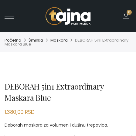
0
' ?>
Početna
Šminka
Maskara
DEBORAH 5in1 Extraordinary
Maskara Blue
DEBORAH 5in1 Extraordinary
Maskara Blue
1.380,00
RSD
Deborah maskara za volumen i dužinu trepavica.