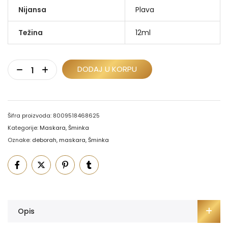
Nijansa
Plava
Težina
12ml
DODAJ U KORPU
Šifra proizvoda:
8009518468625
Kategorije:
Maskara
,
Šminka
Oznake:
deborah
,
maskara
,
Šminka
Opis