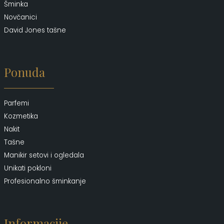
Šminka
Novčanici
David Jones tašne
Ponuda
Parfemi
Kozmetika
Nakit
Tašne
Manikir setovi i ogledala
Unikati pokloni
Profesionalno šminkanje
Informacije