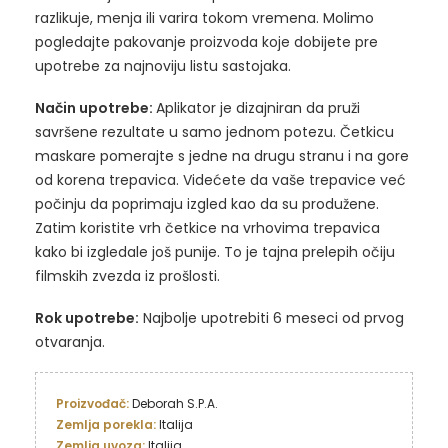
razlikuje, menja ili varira tokom vremena. Molimo
pogledajte pakovanje proizvoda koje dobijete pre
upotrebe za najnoviju listu sastojaka.
Način upotrebe:
Aplikator je dizajniran da pruži
savršene rezultate u samo jednom potezu. Četkicu
maskare pomerajte s jedne na drugu stranu i na gore
od korena trepavica. Videćete da vaše trepavice već
počinju da poprimaju izgled kao da su produžene.
Zatim koristite vrh četkice na vrhovima trepavica
kako bi izgledale još punije. To je tajna prelepih očiju
filmskih zvezda iz prošlosti.
Rok upotrebe:
Najbolje upotrebiti 6 meseci od prvog
otvaranja.
Proizvođač: 
Zemlja porekla:
Zemlja uvoza: 