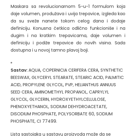
Maskara sa revolucionarnom 5-u-1 formulom koja
daje volumen, produžava i uvija trepavice, izgleda kao
da su sveže nanete tokom celog dana i dodaje
definiciju. Konusna četkica odlično funkcioniše i na
dugim i na kratkim trepavicama, daje volumen i
definiciju i podiže trepavice do novih visina. Sada
dostupna i u novoj tamno plavoj boji.
Sastav:
AQUA, COPERNICIA CERIFERA CERA, SYNTHETIC
BEESWAX, GLYCERYL STEARATE, STEARIC ACID, PALMITIC
ACID, PROPYLENE GLYCOL, PVP, HELIANTHUS ANNUUS
SEED CERA, AMINOMETHYL PROPANOL, CAPRYLYL
GLYCOL, GLYCERIN, HYDROXYETHYLCELLULOSE,
PHENOXYETHANOL, SODIUM DEHYDROACETATE,
DISODIUM PHOSPHATE, POLYSORBATE 60, SODIUM
PHOSPHATE, CI 77499.
Lista sastojaka u sastavu proizvoda može da se