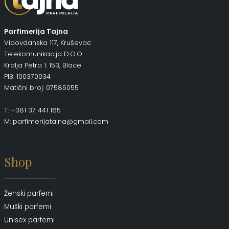
Parfimerija Tajna
Vidovdanska 117, Kruševac
Telekomunikacija D.O.O.
Kralja Petra 1. 153, Blace
PIB: 100370034
Matični broj: 07585055
T: +381 37 441 165
M: parfimerijatajna@gmail.com
Shop
Ženski parfemi
Muški parfemi
Unisex parfemi