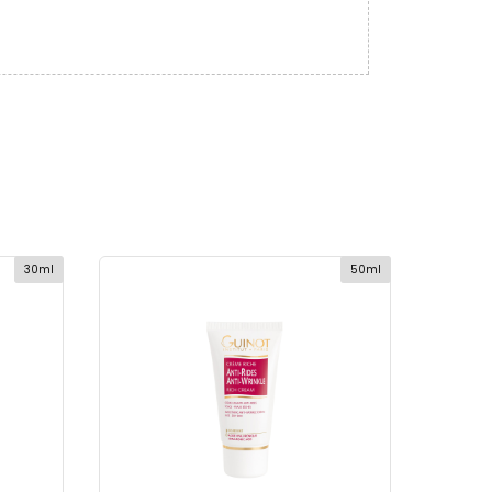
30ml
50ml