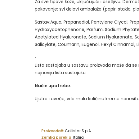
Za sve tipove kože, uključujući i osetljivu. Dermato
pakovanje: svi delovi ambalaže (papir, staklo, pla
Sastav:Aqua, Propanediol, Pentylene Glycol, Pro
Hydroxyacetophenone, Parfum, Sodium Phytate, 
Acetylated Hyaluronate, Sodium Hyaluronate, So
Salicylate, Coumarin, Eugenol, Hexyl Cinnamal, L
Lista sastojaka u sastavu proizvoda može da se 
najnoviju listu sastojaka.
Način upotrebe:
Ujutro i uveče, vrlo malu količinu kreme nanesi
Proizvođač: 
Collistar S.p.A.
Zemlja porekla: 