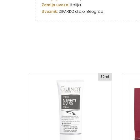
Zemlja uvoza:
Uvoznik: 
DIPARKO d.o.o. Beograd
50ml
30ml