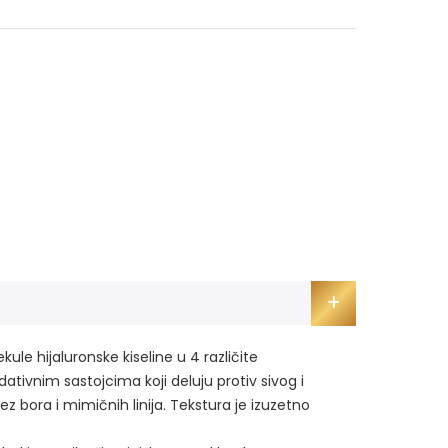
ule hijaluronske kiseline u 4 različite
dativnim sastojcima koji deluju protiv sivog i
 bora i mimičnih linija. Tekstura je izuzetno