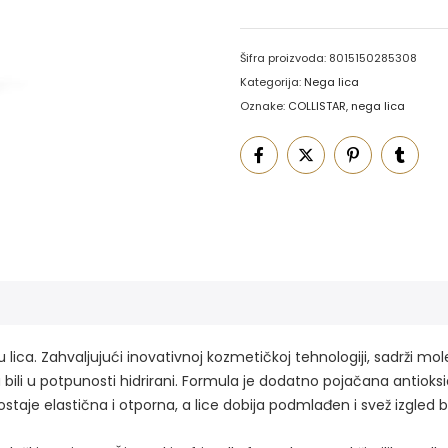
Šifra proizvoda:
8015150285308
Kategorija:
Nega lica
Oznake:
COLLISTAR
,
nega lica
ca. Zahvaljujući inovativnoj kozmetičkoj tehnologiji, sadrži molek
a bili u potpunosti hidrirani. Formula je dodatno pojačana antioksi
e elastična i otporna, a lice dobija podmlađen i svež izgled bez