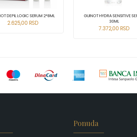
OT DEPIL LOGIC SERUM 2*8ML
GUINOT HYDRA SENSITIVE S
30ML
2.625,00
RSD
7.372,00
RSD
Ponuda