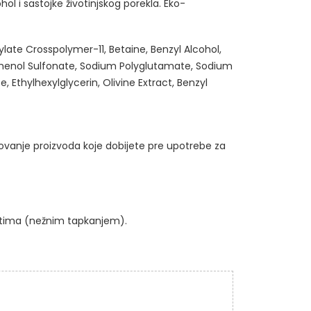
ohol i sastojke životinjskog porekla. Eko-
late Crosspolymer-11, Betaine, Benzyl Alcohol,
phenol Sulfonate, Sodium Polyglutamate, Sodium
thylhexylglycerin, Olivine Extract, Benzyl
kovanje proizvoda koje dobijete pre upotrebe za
retima (nežnim tapkanjem).