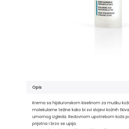
Opis
Krema sa hijaluronskom kiselinom za mušku kožu li
molekularne težine kako bi svi slojevi kožnih tkiv
umornog izgleda. Redovnom upotrebom koža postaj
prijatna i brzo se upija.