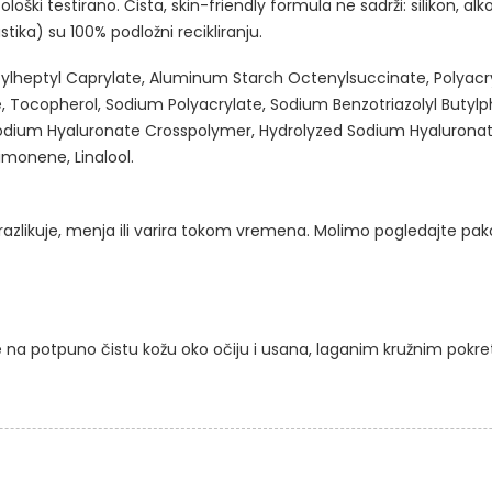
loški testirano. Čista, skin-friendly formula ne sadrži: silikon, alk
stika) su 100% podložni recikliranju.
pylheptyl Caprylate, Aluminum Starch Octenylsuccinate, Polyacry
Tocopherol, Sodium Polyacrylate, Sodium Benzotriazolyl Butyl
dium Hyaluronate Crosspolymer, Hydrolyzed Sodium Hyaluronate, E
imonene, Linalool.
razlikuje, menja ili varira tokom vremena. Molimo pogledajte pa
te na potpuno čistu kožu oko očiju i usana, laganim kružnim pok