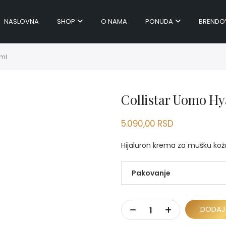
NASLOVNA
SHOP
O NAMA
PONUDA
BRENDO
0ml
Collistar Uomo Hy
5.090,00
RSD
Hijaluron krema za mušku ko
Pakovanje
DODAJ