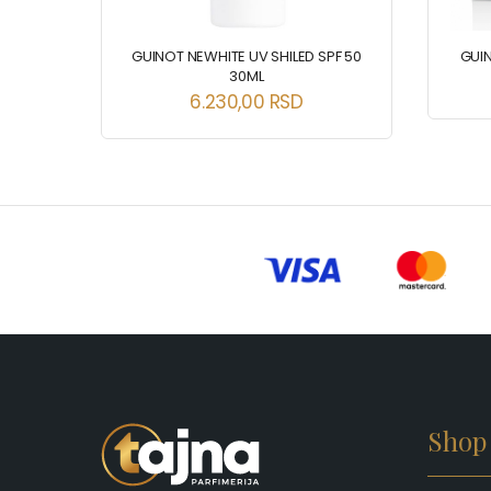
M 50ML
GUINOT NEWHITE UV SHILED SPF 50
GUIN
30ML
6.230,00
RSD
Shop