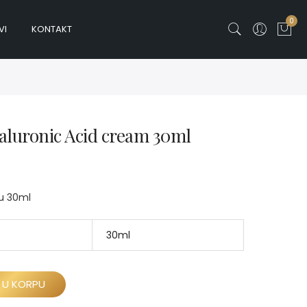
0
VI
KONTAKT
aluronic Acid cream 30ml
žu 30ml
30ml
 U KORPU