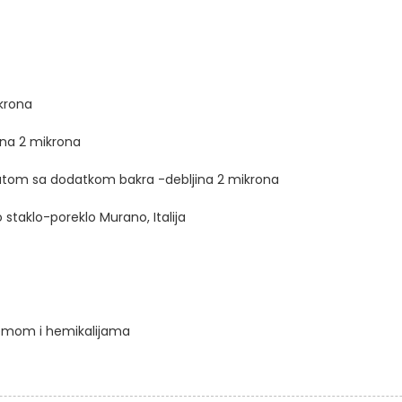
ikrona
ina 2 mikrona
latom sa dodatkom bakra -debljina 2 mikrona
no staklo-poreklo Murano, Italija
femom i hemikalijama