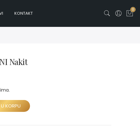
0
VI
KONTAKT
I Nakit
lima.
 U KORPU