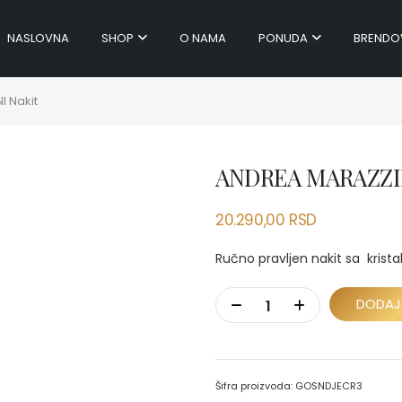
NASLOVNA
SHOP
O NAMA
PONUDA
BRENDO
 Nakit
ANDREA MARAZZIN
20.290,00
RSD
Ručno pravljen nakit sa krista
DODAJ
Šifra proizvoda:
GOSNDJECR3