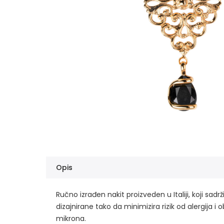
Opis
Ručno izrađen nakit proizveden u Italiji, koji sad
dizajnirane tako da minimizira rizik od alergija i
mikrona.