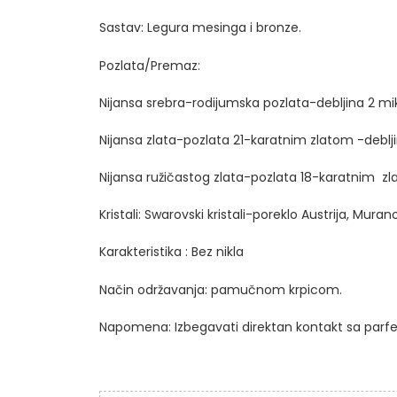
Sastav: Legura mesinga i bronze.
Pozlata/Premaz:
Nijansa srebra-rodijumska pozlata-debljina 2 m
Nijansa zlata-pozlata 21-karatnim zlatom -deblj
Nijansa ružičastog zlata-pozlata 18-karatnim z
Kristali: Swarovski kristali-poreklo Austrija, Mura
Karakteristika : Bez nikla
Način održavanja: pamučnom krpicom.
Napomena: Izbegavati direktan kontakt sa par