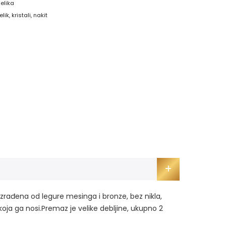
čelika
elik
,
kristali
,
nakit
 izrađena od legure mesinga i bronze, bez nikla,
i koja ga nosi.Premaz je velike debljine, ukupno 2