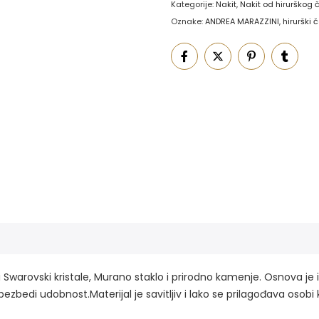
Kategorije:
Nakit
,
Nakit od hirurškog 
Oznake:
ANDREA MARAZZINI
,
hirurški č
rži Swarovski kristale, Murano staklo i prirodno kamenje. Osnova je
 obezbedi udobnost.Materijal je savitljiv i lako se prilagođava osob