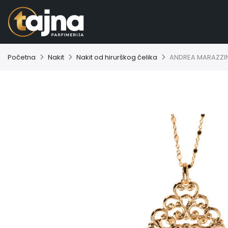
Početna
Nakit
Nakit od hirurškog čelika
ANDREA MARAZZINI