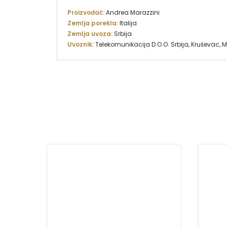
Proizvođač: 
Zemlja porekla: 
Italija
Zemlja uvoza: 
Uvoznik: 
Telekomunikacija D.O.O. Srbija, Kruševac,