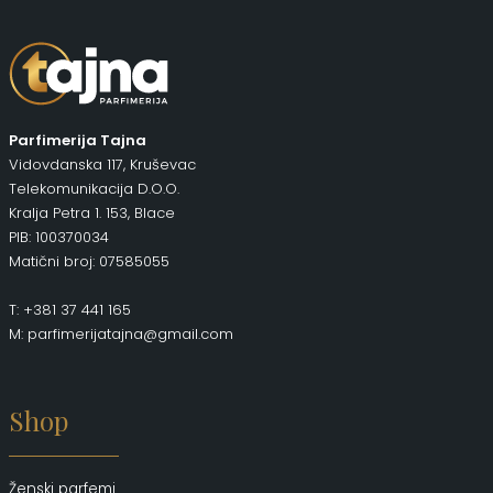
Parfimerija Tajna
Vidovdanska 117, Kruševac
Telekomunikacija D.O.O.
Kralja Petra 1. 153, Blace
PIB: 100370034
Matični broj: 07585055
T: +381 37 441 165
M: parfimerijatajna@gmail.com
Shop
Ženski parfemi