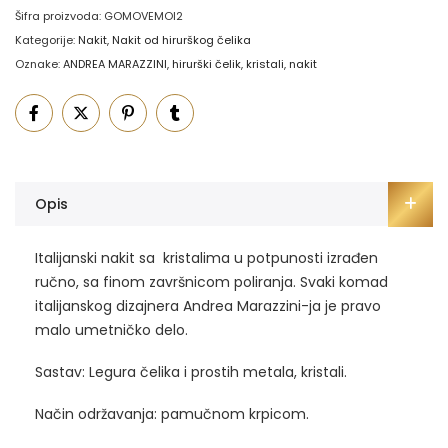
Šifra proizvoda:
GOMOVEMOI2
Kategorije:
Nakit
,
Nakit od hirurškog čelika
Oznake:
ANDREA MARAZZINI
,
hirurški čelik
,
kristali
,
nakit
Opis
Italijanski nakit sa kristalima u potpunosti izrađen
ručno, sa finom završnicom poliranja. Svaki komad
italijanskog dizajnera Andrea Marazzini-ja je pravo
malo umetničko delo.
Sastav: Legura čelika i prostih metala, kristali.
Način održavanja: pamučnom krpicom.