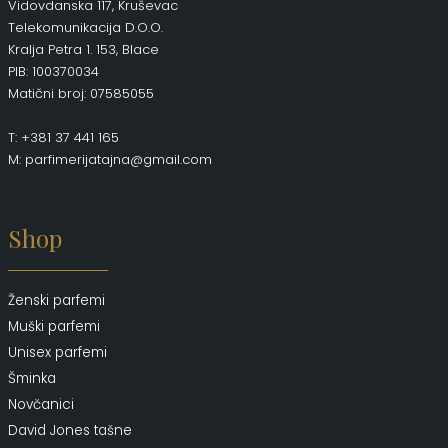
Vidovdanska 117, Kruševac
Telekomunikacija D.O.O.
Kralja Petra 1. 153, Blace
PIB: 100370034
Matični broj: 07585055
T: +381 37 441 165
M: parfimerijatajna@gmail.com
Shop
Ženski parfemi
Muški parfemi
Unisex parfemi
Šminka
Novčanici
David Jones tašne