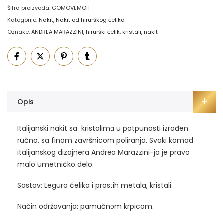
Šifra proizvoda:
GOMOVEMOI1
Kategorije:
Nakit
,
Nakit od hirurškog čelika
Oznake:
ANDREA MARAZZINI
,
hirurški čelik
,
kristali
,
nakit
Opis
Italijanski nakit sa kristalima u potpunosti izrađen
ručno, sa finom završnicom poliranja. Svaki komad
italijanskog dizajnera Andrea Marazzini-ja je pravo
malo umetničko delo.
Sastav: Legura čelika i prostih metala, kristali.
Način održavanja: pamučnom krpicom.