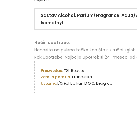
Sastav:Alcohol, Parfum/Fragrance, Aqua/Wa
Isomethyl
Način upotrebe:
Nanesite na pulsne tačke kao što su ručni zglob, 
Rok upotrebe: Najbolje upotrebiti 24 meseci od 
Proizvođač: 
Zemlja porekla: 
Uvoznik: 
L'Oréal Balkan D.O.O. Beograd