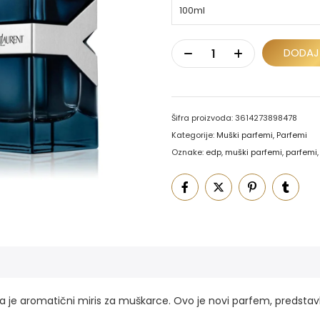
DODAJ
Šifra proizvoda:
3614273898478
Kategorije:
Muški parfemi
,
Parfemi
Oznake:
edp
,
muški parfemi
,
parfemi
 je aromatični miris za muškarce. Ovo je novi parfem, predstavl