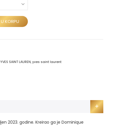
 U KORPU
,
YVES SAINT LAUREN
,
yves saint laurent
jen 2023. godine. Kreirao ga je Dominique