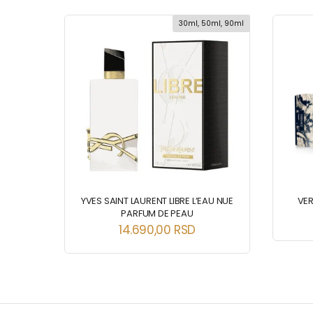
ml, 100ml
30ml, 50ml, 90ml
EDT
YVES SAINT LAURENT LIBRE L’EAU NUE
VE
PARFUM DE PEAU
14.690,00
RSD