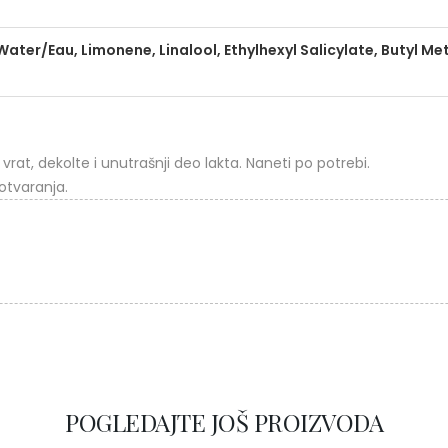
ter/Eau, Limonene, Linalool, Ethylhexyl Salicylate, Butyl 
vrat, dekolte i unutrašnji deo lakta. Naneti po potrebi.
otvaranja.
POGLEDAJTE JOŠ PROIZVODA