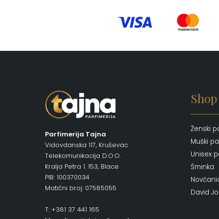
Shop
Ženski p
Parfimerija Tajna
Muški pa
Vidovdanska 117, Kruševac
Unisex p
Telekomunikacija D.O.O.
Kralja Petra 1. 153, Blace
Šminka
PIB: 100370034
Novčani
Matični broj: 07585055
David J
T: +381 37 441 165