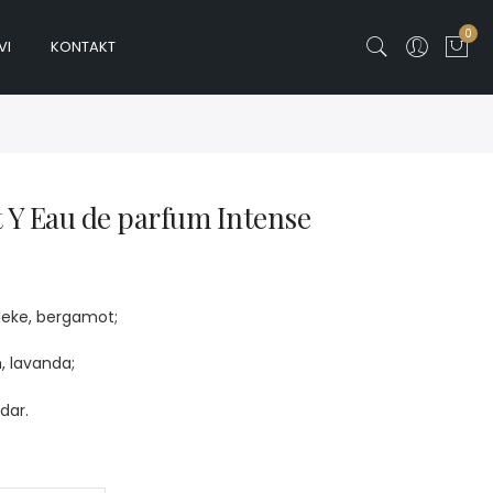
0
VI
KONTAKT
t Y Eau de parfum Intense
leke, bergamot;
m, lavanda;
dar.