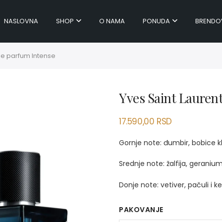
NASLOVNA
SHOP
O NAMA
PONUDA
BRENDO
 de parfum Intense
Yves Saint Lauren
17.590,00
RSD
Gornje note: đumbir, bobice k
Srednje note: žalfija, geraniu
Donje note: vetiver, pačuli i ke
PAKOVANJE