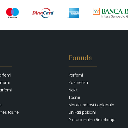
Ponuda
arfemi
Parfemi
rfemi
Kozmetika
arfemi
Nakit
Tašne
ci
Manikir setovi i ogledala
ones tašne
Unikati pokloni
Profesionalno šminkanje