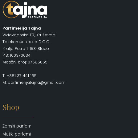
Parfimerija Tajna
Vidovdanska 117, Kruševac
Telekomunikacija D.O.O.
Kralja Petra 1. 153, Blace
PIB: 100370034
Matični broj: 07585055
T: +381 37 441 165
M: parfimerijatajna@gmail.com
Shop
Ženski parfemi
Muški parfemi