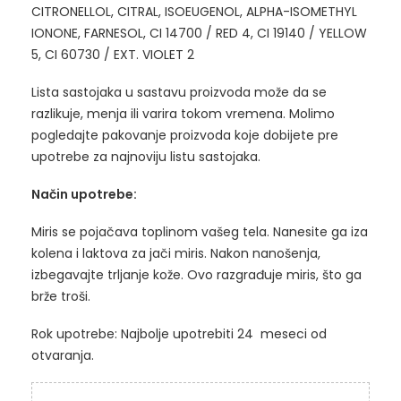
CITRONELLOL, CITRAL, ISOEUGENOL, ALPHA-ISOMETHYL
IONONE, FARNESOL, CI 14700 / RED 4, CI 19140 / YELLOW
5, CI 60730 / EXT. VIOLET 2
Lista sastojaka u sastavu proizvoda može da se
razlikuje, menja ili varira tokom vremena. Molimo
pogledajte pakovanje proizvoda koje dobijete pre
upotrebe za najnoviju listu sastojaka.
Način upotrebe:
Miris se pojačava toplinom vašeg tela. Nanesite ga iza
kolena i laktova za jači miris. Nakon nanošenja,
izbegavajte trljanje kože. Ovo razgrađuje miris, što ga
brže troši.
Rok upotrebe: Najbolje upotrebiti 24 meseci od
otvaranja.