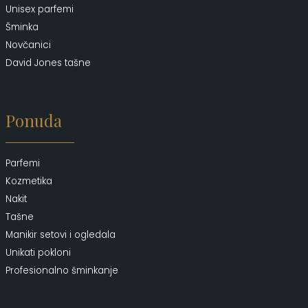
Unisex parfemi
Šminka
Novčanici
David Jones tašne
Ponuda
Parfemi
Kozmetika
Nakit
Tašne
Manikir setovi i ogledala
Unikati pokloni
Profesionalno šminkanje