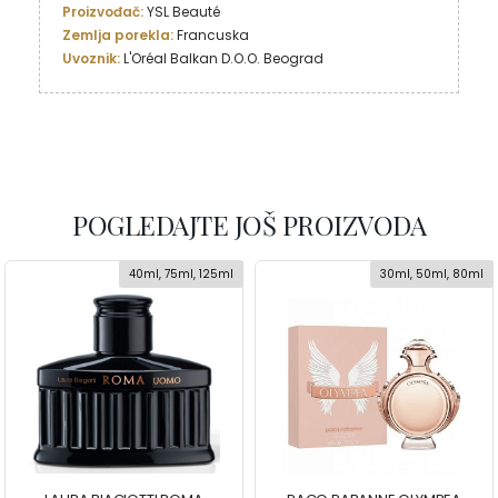
Proizvođač: 
Zemlja porekla: 
Uvoznik: 
L'Oréal Balkan D.O.O. Beograd
POGLEDAJTE JOŠ PROIZVODA
40ml, 75ml, 125ml
30ml, 50ml, 80ml