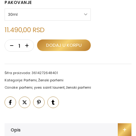
PAKOVANJE
11.490,00
RSD
DODAJ U KORPU
Šifra proizvoda:
3614272648401
Kategorije:
Parfemi
,
Ženski parfemi
Oznake:
parfemi
,
yves saint laurent
,
ženski parfemi
Opis