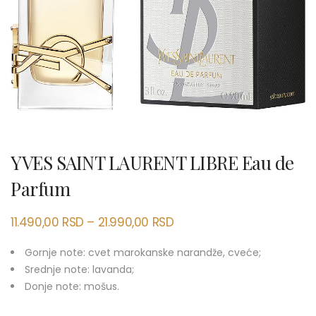
YVES SAINT LAURENT LIBRE Eau de
Parfum
11.490,00
RSD
–
21.990,00
RSD
Gornje note: cvet marokanske narandže, cveće;
Srednje note: lavanda;
Donje note: mošus.