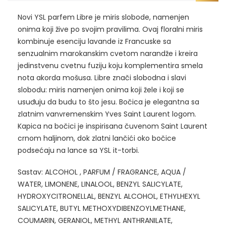
Novi YSL parfem Libre je miris slobode, namenjen
onima koji žive po svojim pravilima. Ovaj floralni miris
kombinuje esenciju lavande iz Francuske sa
senzualnim marokanskim cvetom narandže i kreira
jedinstvenu cvetnu fuziju koju komplementira smela
nota akorda mošusa. Libre znači slobodna i slavi
slobodu: miris namenjen onima koji žele i koji se
usuđuju da budu to što jesu. Bočica je elegantna sa
zlatnim vanvremenskim Yves Saint Laurent logom.
Kapica na bočici je inspirisana čuvenom Saint Laurent
crnom haljinom, dok zlatni lančići oko bočice
podsećaju na lance sa YSL it-torbi.
Sastav: ALCOHOL , PARFUM / FRAGRANCE, AQUA /
WATER, LIMONENE, LINALOOL, BENZYL SALICYLATE,
HYDROXYCITRONELLAL, BENZYL ALCOHOL, ETHYLHEXYL
SALICYLATE, BUTYL METHOXYDIBENZOYLMETHANE,
COUMARIN, GERANIOL, METHYL ANTHRANILATE,