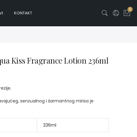
0
VI
KONTAKT
Aqua Kiss Fragrance Lotion 236ml
ezije.
avajućeg, senzualnog i šarmantnog mirisa je
236ml