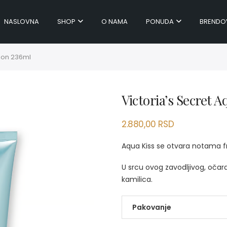
NASLOVNA
SHOP
O NAMA
PONUDA
BRENDO
tion 236ml
Victoria’s Secret 
2.880,00
RSD
Aqua Kiss se otvara notama fr
U srcu ovog zavodljivog, očar
kamilica.
Pakovanje