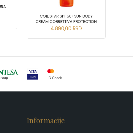
URA
COLLISTAR SPF 50+SUN BODY
C
CREAM CORRETTIVA PROTECTION
MO
4.890,00
RSD
Informacije