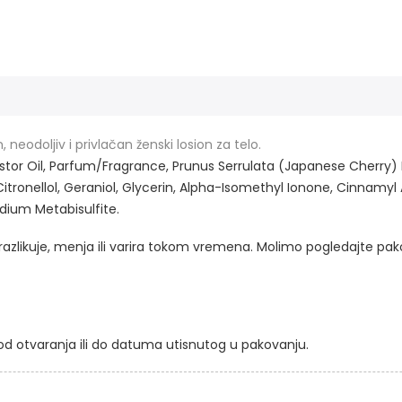
, neodoljiv i privlačan ženski losion za telo.
r Oil, Parfum/Fragrance, Prunus Serrulata (Japanese Cherry) F
Citronellol, Geraniol, Glycerin, Alpha-Isomethyl Ionone, Cinnamyl
odium Metabisulfite.
razlikuje, menja ili varira tokom vremena. Molimo pogledajte pa
od otvaranja ili do datuma utisnutog u pakovanju.