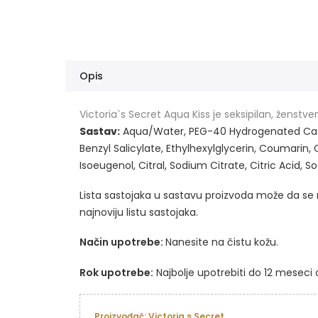
Opis
Victoria`s Secret Aqua Kiss je seksipilan, ženstven
Sastav:
Aqua/Water, PEG-40 Hydrogenated Casto
Benzyl Salicylate, Ethylhexylglycerin, Coumarin, 
Isoeugenol, Citral, Sodium Citrate, Citric Acid, S
Lista sastojaka u sastavu proizvoda može da se 
najnoviju listu sastojaka.
Način upotrebe:
Nanesite na čistu kožu.
Rok upotrebe:
Najbolje upotrebiti do 12 meseci 
Proizvođač: Victoria s Secret