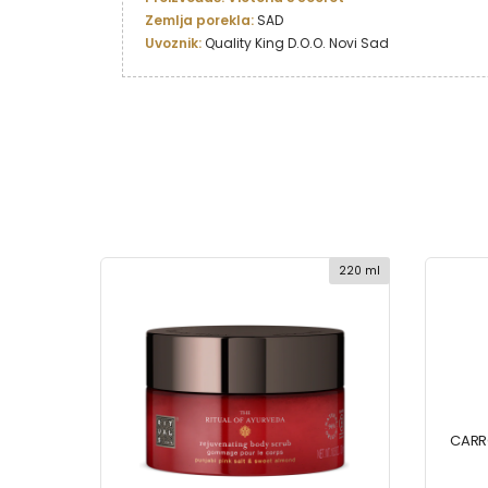
Zemlja porekla:
Uvoznik:
 Quality King D.O.O. Novi Sad
150ml
220 ml
CARR