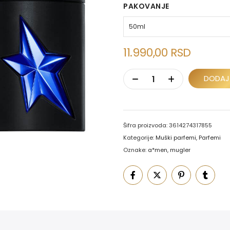
PAKOVANJE
11.990,00
RSD
DODAJ
Šifra proizvoda:
3614274317855
Kategorije:
Muški parfemi
,
Parfemi
Oznake:
a*men
,
mugler