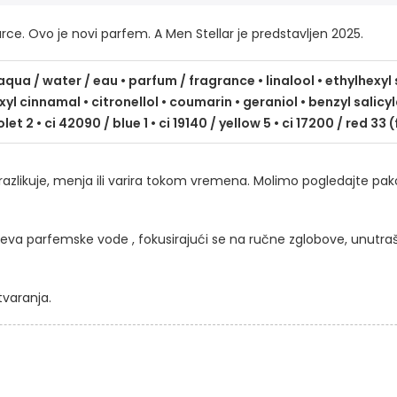
ce. Ovo je novi parfem. A Men Stellar je predstavljen 2025.
qua / water / eau • parfum / fragrance • linalool • ethylhexyl s
cinnamal • citronellol • coumarin • geraniol • benzyl salicyl
let 2 • ci 42090 / blue 1 • ci 19140 / yellow 5 • ci 17200 / red 33 (f
razlikuje, menja ili varira tokom vremena. Molimo pogledajte pa
jeva parfemske vode , fokusirajući se na ručne zglobove, unutrašn
tvaranja.