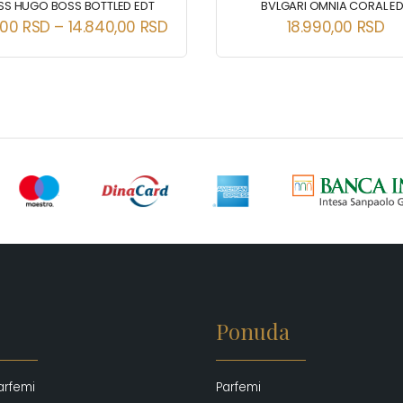
SS HUGO BOSS BOTTLED EDT
BVLGARI OMNIA CORAL E
0,00
RSD
–
14.840,00
RSD
18.990,00
RSD
Ponuda
arfemi
Parfemi