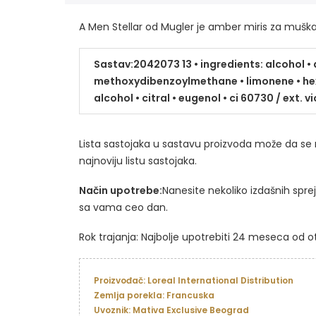
A Men Stellar od Mugler je amber miris za muškar
Sastav:2042073 13 • ingredients: alcohol • a
methoxydibenzoylmethane • limonene • hexyl 
alcohol • citral • eugenol • ci 60730 / ext. vio
Lista sastojaka u sastavu proizvoda može da se 
najnoviju listu sastojaka.
Način upotrebe:
Nanesite nekoliko izdašnih spre
sa vama ceo dan.
Rok trajanja: Najbolje upotrebiti 24 meseca od o
Proizvođač: Loreal International Distribution
Zemlja porekla: Francuska
Uvoznik: Mativa Exclusive Beograd