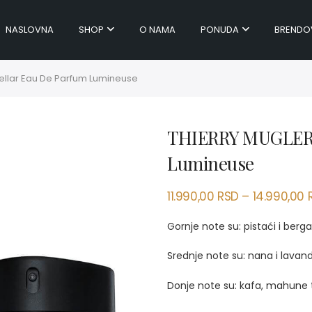
NASLOVNA
SHOP
O NAMA
PONUDA
BRENDO
ellar Eau De Parfum Lumineuse
THIERRY MUGLER 
Lumineuse
11.990,00
RSD
–
14.990,00
Gornje note su: pistaći i berg
Srednje note su: nana i lavan
Donje note su: kafa, mahune t