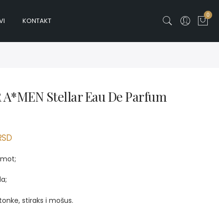
0
VI
KONTAKT
A*MEN Stellar Eau De Parfum
RSD
amot;
da;
onke, stiraks i mošus.