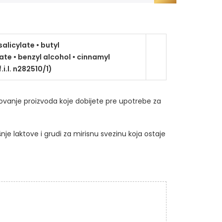
alicylate • butyl
ate • benzyl alcohol • cinnamyl
.i.l. n282510/1)​
kovanje proizvoda koje dobijete pre upotrebe za
je laktove i grudi za mirisnu svezinu koja ostaje