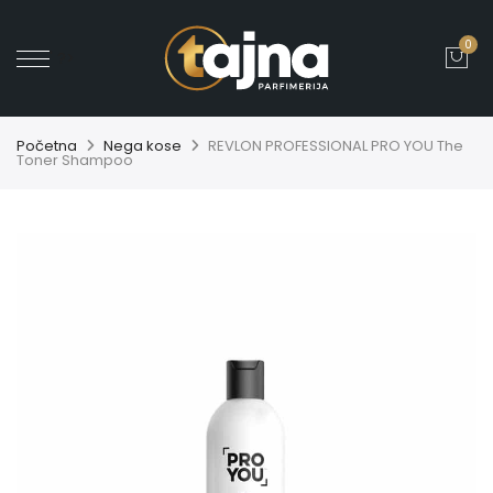
0
' ?>
Početna
Nega kose
REVLON PROFESSIONAL PRO YOU The
Toner Shampoo