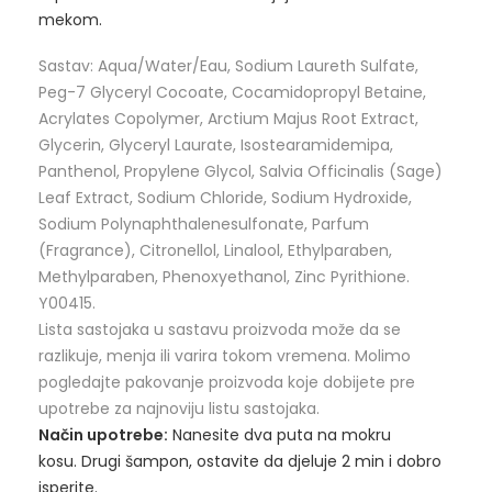
mekom.
Sastav: Aqua/Water/Eau, Sodium Laureth Sulfate,
Peg-7 Glyceryl Cocoate, Cocamidopropyl Betaine,
Acrylates Copolymer, Arctium Majus Root Extract,
Glycerin, Glyceryl Laurate, Isostearamidemipa,
Panthenol, Propylene Glycol, Salvia Officinalis (Sage)
Leaf Extract, Sodium Chloride, Sodium Hydroxide,
Sodium Polynaphthalenesulfonate, Parfum
(Fragrance), Citronellol, Linalool, Ethylparaben,
Methylparaben, Phenoxyethanol, Zinc Pyrithione.
Y00415.
Lista sastojaka u sastavu proizvoda može da se
razlikuje, menja ili varira tokom vremena. Molimo
pogledajte pakovanje proizvoda koje dobijete pre
upotrebe za najnoviju listu sastojaka.
Način upotrebe:
Nanesite dva puta na mokru
kosu. Drugi šampon, ostavite da djeluje 2 min i dobro
isperite.