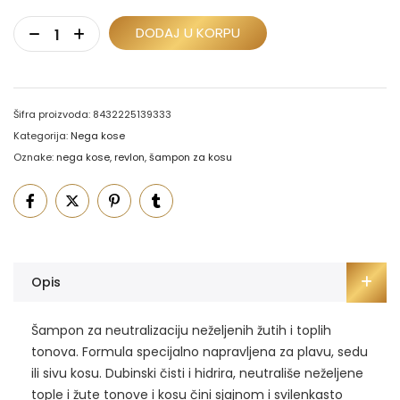
DODAJ U KORPU
Šifra proizvoda:
8432225139333
Kategorija:
Nega kose
Oznake:
nega kose
,
revlon
,
šampon za kosu
Opis
Šampon za neutralizaciju neželjenih žutih i toplih
tonova. Formula specijalno napravljena za plavu, sedu
ili sivu kosu. Dubinski čisti i hidrira, neutrališe neželjene
tople i žute tonove i kosu čini sjajnom i svilenkasto