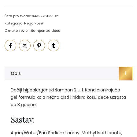
Šifra proizvoda:
8432225113302
Kategorija:
Nega kose
Oznake:
revlon
,
šampon za decu
Opis
Dečiji hipoalergenski šampon 2 u 1. Kondicionirajuća
gel formula koja nežno čisti i hidrira kosu dece uzrasta
do 3 godine.
Sastav:
Aqua/Water/Eau Sodium Lauroyl Methyl Isethionate,