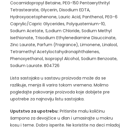
Cocamidopropyl Betaine, PEG-150 Pentaerythrityl
Tetrastearate, Glycerin, Disodium EDTA,
Hydroxyacetophenone, Lauric Acid, Panthenol, PEG-6
Caprylic/Capric Glycerides, Polyquaternium-10,
Sodium Acetate, S,odium Chloride, Sodium Methyl
Isethionate, Trisodium Ethylenediamine Disuccinate,
Zinc Laurate, Parfum (Fragrance), Limonene, Linalool,
Tetramethyl Acetyloctahydronaphthalenes,
Phenoxyethanol, Isopropyl Alcohol, Sodium Benzoate,
Sodium Laurate. B04726
Lista sastojaka u sastavu proizvoda može da se
razlikuje, menja ili varira tokom vremena. Molimo
pogledajte pakovanje proizvoda koje dobijete pre
upotrebe za najnoviju listu sastojaka.
Uputstvo za upotrebu:
Pritisnite malu količinu
šampona za devojčice u dlan i umasirajte u mokru
kosu i teme. Dobro isperite. Ne koristite na deci mlađoj