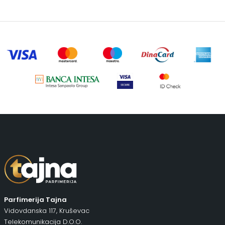
Parfimerija Tajna
Vidovdanska 117, Kruševac
Telekomunikacija D.O.O.