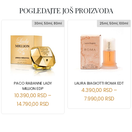
POGLEDAJTE JOŠ PROIZVODA
30ml, 50ml, 80ml
25ml, 50ml, 100ml
PACO RABANNE LADY
LAURA BIAGIOTTI ROMA EDT
MILLION EDP
4.390,00
RSD
–
10.390,00
RSD
–
7.990,00
RSD
14.790,00
RSD