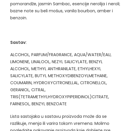
pomorandže, jasmin Sambac, esencije nerolija i neroli;
bazne note su beli mošus, vanila bourbon, amber i
benzoin.
Sastav:
ALCOHOL, PARFUM/FRAGRANCE, AQUA/WATER/EAU,
LIMONENE, LINALOOL, NEZYL SALICYLATE, BENZYL
ALCOHOL, METHYL ANTHRANILATE, ETHYLHEXYL
SALICYLATE, BUTYL METHOXYDIBENZOYLMETHANE,
COUMARIN, HYDROXYCITRONELLAL, CITRONELLOL,
GERANIOL, CITRAL,
TRIS(TETRAMETHYLHYDROXYPIPERIDINOL)CITRATE,
FARNESOL, BENZYL BENZOATE
Lista sastojaka u sastavu proizvoda može da se
razlikuje, menja ili varira tokom vremena. Molimo
pogledajte pakovanje proizvoda koje dobijete pre