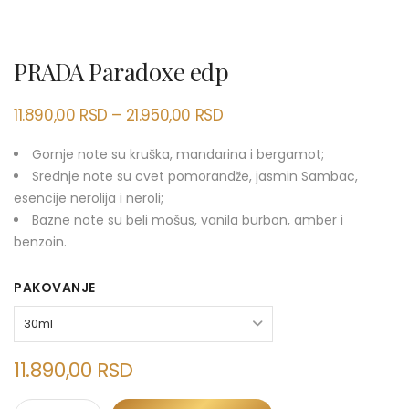
PRADA Paradoxe edp
11.890,00
RSD
–
21.950,00
RSD
Gornje note su kruška, mandarina i bergamot;
Srednje note su cvet pomorandže, jasmin Sambac,
esencije nerolija i neroli;
Bazne note su beli mošus, vanila burbon, amber i
benzoin.
PAKOVANJE
11.890,00
RSD