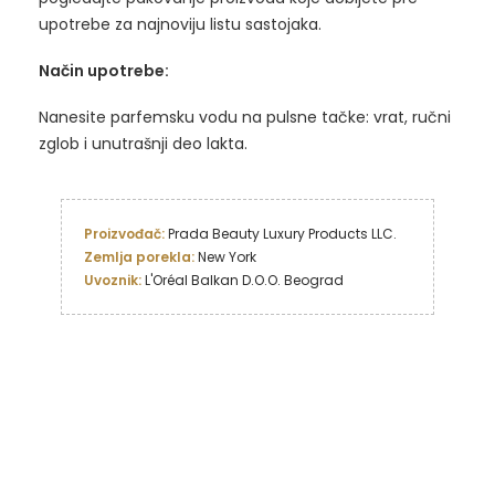
upotrebe za najnoviju listu sastojaka.
Način upotrebe:
Nanesite parfemsku vodu na pulsne tačke: vrat, ručni
zglob i unutrašnji deo lakta.
Proizvođač: 
Zemlja porekla:
Uvoznik:
 L'Oréal Balkan D.O.O. Beograd