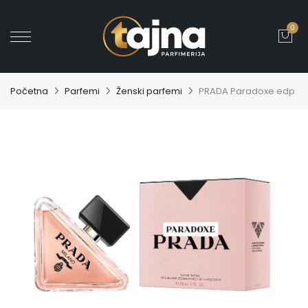
0
' ?>
Početna
Parfemi
Ženski parfemi
PRADA Paradoxe edp