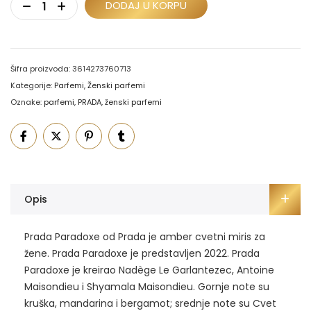
DODAJ U KORPU
Šifra proizvoda:
3614273760713
Kategorije:
Parfemi
,
Ženski parfemi
Oznake:
parfemi
,
PRADA
,
ženski parfemi
Opis
Prada Paradoxe od Prada je amber cvetni miris za
žene. Prada Paradoxe je predstavljen 2022. Prada
Paradoxe je kreirao Nadège Le Garlantezec, Antoine
Maisondieu i Shyamala Maisondieu. Gornje note su
kruška, mandarina i bergamot; srednje note su Cvet