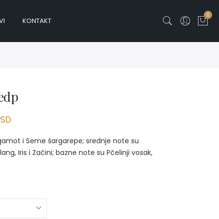
0
VI
KONTAKT
edp
RSD
rgamot i Seme šargarepe; srednje note su
ng, Iris i Začini; bazne note su Pčelinji vosak,