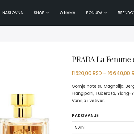
NASLOVNA
SHOP
O NAMA
PONUDA
BRENDO
PRADA La Femme 
11.520,00
RSD
–
16.640,00
Gornje note su Magnolija, Be
Frangipani, Tuberoza, Ylang-Yla
Vanilija i vetiver.
PAKOVANJE