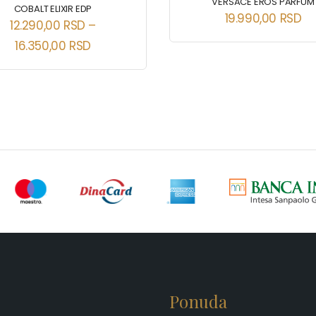
VERSACE EROS PARFUM
COBALT ELIXIR EDP
19.990,00
RSD
12.290,00
RSD
–
16.350,00
RSD
Ponuda