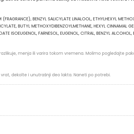
M (FRAGRANCE), BENZYL SALICYLATE LINALOOL, ETHYLHEXYL METHO
ICYLATE, BUTYL METHOXYDIBENZOYLMETHANE, HEXYL CINNAMAL GE
E ISOEUGENOL, FARNESOL, EUGENOL, CITRAL, BENZYL ALCOHOL, BHT
razlikuje, menja ili varira tokom vremena. Molimo pogledajte pa
vrat, dekolte i unutrašnji deo lakta. Naneti po potrebi.