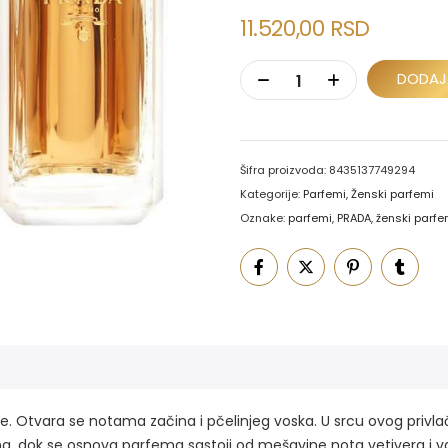
11.520,00
RSD
DODAJ
Šifra proizvoda:
8435137749294
Kategorije:
Parfemi
,
Ženski parfemi
Oznake:
parfemi
,
PRADA
,
ženski parfe
ne. Otvara se notama začina i pčelinjeg voska. U srcu ovog privl
lang, dok se osnova parfema sastoji od mešavine nota vetivera i 