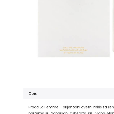
Opis
Prada La Femme – orijentalni cvetni miris za že
parfema su frangipani, tuberoza, iris i ylang-y