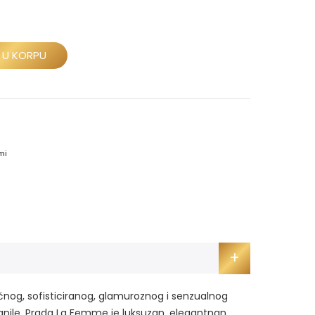
 U KORPU
mi
ačnog, sofisticiranog, glamuroznog i senzualnog
vanile. Prada La Femme je luksuzan, elegantnan,