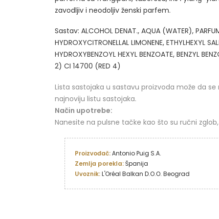
zavodljiv i neodoljiv ženski parfem.
Sastav: ALCOHOL DENAT., AQUA (WATER), PARFU
HYDROXYCITRONELLAL LIMONENE, ETHYLHEXYL SAL
HYDROXYBENZOYL HEXYL BENZOATE, BENZYL BENZOAT
2) CI 14700 (RED 4)
Lista sastojaka u sastavu proizvoda može da se 
najnoviju listu sastojaka.
Način upotrebe:
Nanesite na pulsne tačke kao što su ručni zglob, 
Proizvođač: 
Zemlja porekla:
Uvoznik: 
L'Oréal Balkan D.O.O. Beograd