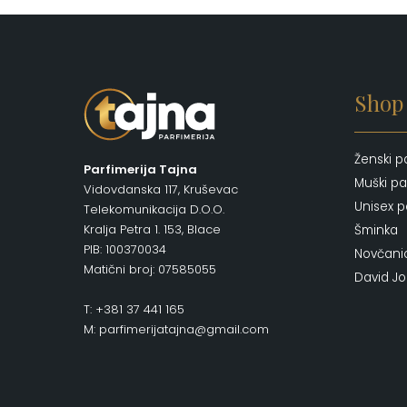
Shop
Ženski p
Parfimerija Tajna
Muški pa
Vidovdanska 117, Kruševac
Unisex p
Telekomunikacija D.O.O.
Kralja Petra 1. 153, Blace
Šminka
PIB: 100370034
Novčani
Matični broj: 07585055
David J
T: +381 37 441 165
M: parfimerijatajna@gmail.com