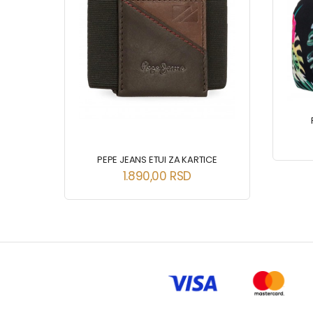
NA
PEPE JEANS ETUI ZA KARTICE
1.890,00
RSD