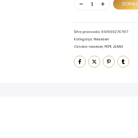
DODAJ
Šifra proizvoda:
8435692767917
Kategorija:
Neseseri
Oznake:
neseser
,
PEPE JEANS