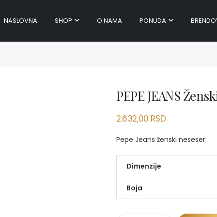
NASLOVNA
SHOP
O NAMA
PONUDA
BRENDO
PEPE JEANS Žensk
2.632,00
RSD
Pepe Jeans ženski neseser.
Dimenzije
Boja