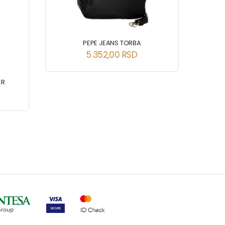
PEPE JEANS TORBA
P
5.352,00
RSD
ER