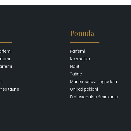
Ponuda
arfemi
Parfemi
rfemi
Kozmetika
arfemi
Nakit
Tašne
ci
Manikir setovi i ogledala
ones tašne
Unikati pokloni
Profesionalno šminkanje