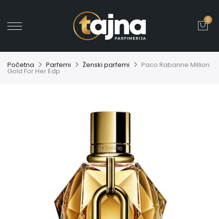
0
' ?>
Početna
Parfemi
Ženski parfemi
Paco Rabanne Million
Gold For Her Edp