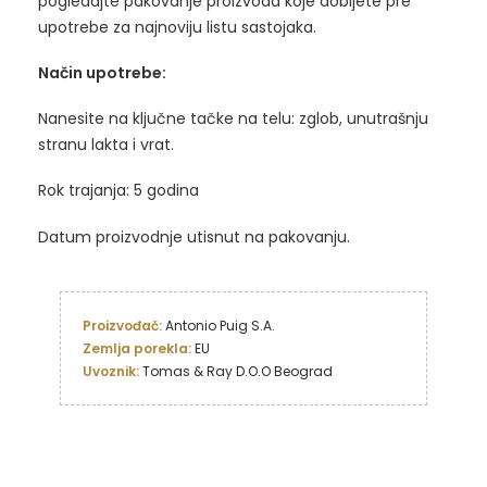
pogledajte pakovanje proizvoda koje dobijete pre
upotrebe za najnoviju listu sastojaka.
Način upotrebe:
Nanesite na ključne tačke na telu: zglob, unutrašnju
stranu lakta i vrat.
Rok trajanja: 5 godina
Datum proizvodnje utisnut na pakovanju.
Proizvođač: 
Zemlja porekla: 
Uvoznik: 
Tomas & Ray D.O.O Beograd