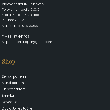
Vidovdanska 117, Kruševac
Telekomunikacija D.O.O.
Kralja Petra 1. 153, Blace
PIB: 100370034
Matični broj: 07585055
T: +381 37 441 165
M: parfimerijatajna@gmail.com
Shop
Ženski parfemi
Muški parfemi
Unisex parfemi
Šminka
Novčanici
David Jones tašne