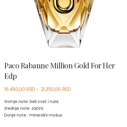
Paco Rabanne Million Gold For Her
Edp
16.450,00
RSD
–
21.350,00
RSD
Gornje note: beli cvet i ruža;
Srednje note: začini;
Donje note: mineralni mošus.