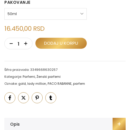
PAKOVANJE
16.450,00
RSD
DODAJ U KORPU
Šifra proizvoda:
3349668630257
Kategorije:
Parfemi
,
Ženski parfemi
Oznake:
gold
,
lady million
,
PACO RABANNE
,
parfem
Opis