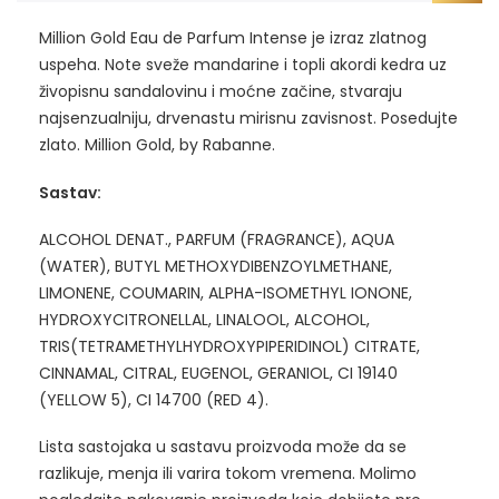
Million Gold Eau de Parfum Intense je izraz zlatnog
uspeha. Note sveže mandarine i topli akordi kedra uz
živopisnu sandalovinu i moćne začine, stvaraju
najsenzualniju, drvenastu mirisnu zavisnost. Posedujte
zlato. Million Gold, by Rabanne.
Sastav:
ALCOHOL DENAT., PARFUM (FRAGRANCE), AQUA
(WATER), BUTYL METHOXYDIBENZOYLMETHANE,
LIMONENE, COUMARIN, ALPHA-ISOMETHYL IONONE,
HYDROXYCITRONELLAL, LINALOOL, ALCOHOL,
TRIS(TETRAMETHYLHYDROXYPIPERIDINOL) CITRATE,
CINNAMAL, CITRAL, EUGENOL, GERANIOL, CI 19140
(YELLOW 5), CI 14700 (RED 4).
Lista sastojaka u sastavu proizvoda može da se
razlikuje, menja ili varira tokom vremena. Molimo