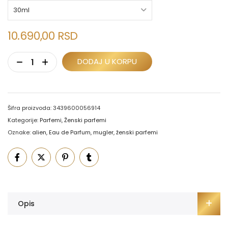
10.690,00
RSD
DODAJ U KORPU
Šifra proizvoda:
3439600056914
Kategorije:
Parfemi
,
Ženski parfemi
Oznake:
alien
,
Eau de Parfum
,
mugler
,
ženski parfemi
Opis