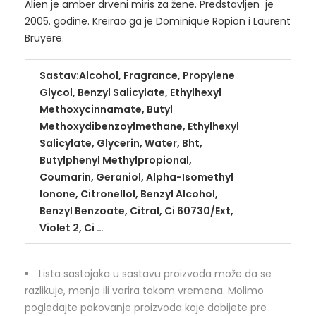
Alien je amber drveni miris za žene. Predstavljen je
2005. godine. Kreirao ga je Dominique Ropion i Laurent
Bruyere.
Sastav:Alcohol, Fragrance, Propylene
Glycol, Benzyl Salicylate, Ethylhexyl
Methoxycinnamate, Butyl
Methoxydibenzoylmethane, Ethylhexyl
Salicylate, Glycerin, Water, Bht,
Butylphenyl Methylpropional,
Coumarin, Geraniol, Alpha-Isomethyl
Ionone, Citronellol, Benzyl Alcohol,
Benzyl Benzoate, Citral, Ci 60730/Ext,
Violet 2, Ci …
‍Lista sastojaka u sastavu proizvoda može da se
razlikuje, menja ili varira tokom vremena. Molimo
pogledajte pakovanje proizvoda koje dobijete pre