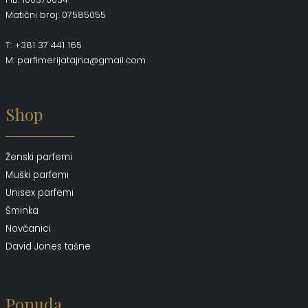
Matični broj: 07585055
T: +381 37 441 165
M: parfimerijatajna@gmail.com
Shop
Ženski parfemi
Muški parfemi
Unisex parfemi
Šminka
Novčanici
David Jones tašne
Ponuda