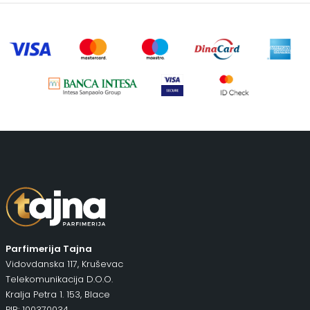
Parfimerija Tajna
Vidovdanska 117, Kruševac
Telekomunikacija D.O.O.
Kralja Petra 1. 153, Blace
PIB: 100370034