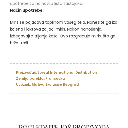
upotrebe za najnoviju listu sastojaka.
Način upotrebe:
Miris se pojačava toplinom vašeg tela. Nanesite ga iza
kolena i laktova za jači miris. Nakon nanošenja,
izbegavajte trljanje kože. Ovo razgrađuje miris, što ga
brže troši.
Proizvođač: Loreal International Distribution
Zemlja porekla: Francuska
Uvoznik: Mativa Exclusive Beograd
POGLEDAJTE JOŠ PROIZVODA