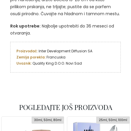
prilikom prskanja, ne trljajte; pustite da se parfem
osuši prirodno. Čuvajte na hladnom i tamnom mestu.
Rok upotrebe:
Najbolje upotrebiti do 36 meseci od
otvaranja.
Proizvođač: 
Zemlja porekla:
Uvoznik:
 Quality King D.O.O. Novi Sad
POGLEDAJTE JOŠ PROIZVODA
30ml, 50ml, 80ml
25ml, 50ml, 100ml