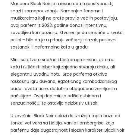
Mancera Black Noir je mirisna oda tajanstvenosti,
snazi i samopouzdanju. Namenjen ženama i
muškarcima koji ne prate pravila već ih postavljaju,
ovaj parfem iz 2023. godine donosi intenzivnu,
zavodljivu kompoziciju. Stvoren je da se ističe u svakoj
prilici – bilo da je u pitanju večernji izlazak, poslovni
sastanak ili neformalna kafa u gradu.
Miris se otvara snažno i beskompromisno, uz crnu
kožu i ružičasti biber koji zajedno stvaraju drsku, ali
elegantnu uvodnu notu. Srce parfema otkriva
raskošnu igru duvana, egzotičnog kambodžanskog
ouda i cveta tiare, dodatno obogaćenu zemljanim
pačulijem. Ovaj deo mirisa odiše dubinom i
senzualnošću, te ostavlja neizbrisiv utisak.
U završnici Black Noir dolazi do izražaja topla baza od
tonke, vetivera sa Haitija, vanile i ambergrisa, koja
parfemu daje dugotrajnost i složen karakter. Black Noir