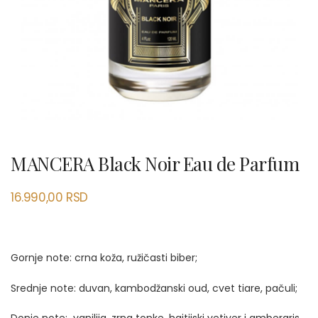
MANCERA Black Noir Eau de Parfum
16.990,00
RSD
Gornje note: crna koža, ružičasti biber;
Srednje note: duvan, kambodžanski oud, cvet tiare, pačuli;
Donje note:
vanilija, zrna tonke, haitijski vetiver i ambergris.