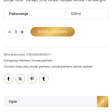
Pakovanje
120ml
DODAJ U KORPU
Šifra proizvoda:
3760265195053-1
Kategorije:
Parfemi
,
Unisex parfemi
Oznake:
mancera
,
muški parfemi
,
unisex parfemi
,
ženski parfem
Opis