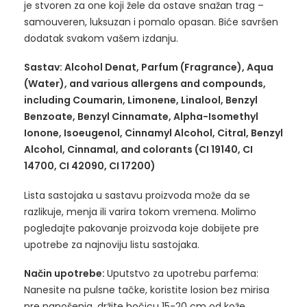
je stvoren za one koji žele da ostave snažan trag –
samouveren, luksuzan i pomalo opasan. Biće savršen
dodatak svakom vašem izdanju.
Sastav: Alcohol Denat, Parfum (Fragrance), Aqua
(Water), and various allergens and compounds,
including
Coumarin
,
Limonene
,
Linalool
, Benzyl
Benzoate, Benzyl Cinnamate, Alpha-Isomethyl
Ionone, Isoeugenol, Cinnamyl Alcohol, Citral, Benzyl
Alcohol, Cinnamal, and colorants (CI 19140, CI
14700, CI 42090, CI 17200)
Lista sastojaka u sastavu proizvoda može da se
razlikuje, menja ili varira tokom vremena. Molimo
pogledajte pakovanje proizvoda koje dobijete pre
upotrebe za najnoviju listu sastojaka.
Način upotrebe:
Uputstvo za upotrebu parfema:
Nanesite na pulsne tačke, koristite losion bez mirisa
pre nanošenja, držite bočicu 15-20 cm od kože