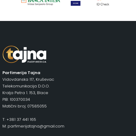
Parfimerija Tajna
Vidovdanska 117, Kruševac
Telekomunikacija D.O.O.
Kralja Petra 1. 153, Blace
PIB: 100370034
Matični broj: 07585055
T: +381 37 441 165
M: parfimerijatajna@gmail.com