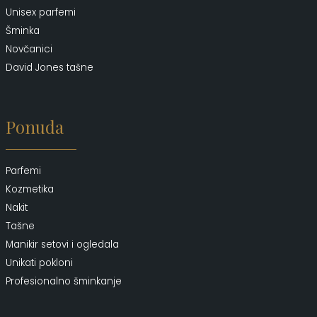
Unisex parfemi
Šminka
Novčanici
David Jones tašne
Ponuda
Parfemi
Kozmetika
Nakit
Tašne
Manikir setovi i ogledala
Unikati pokloni
Profesionalno šminkanje