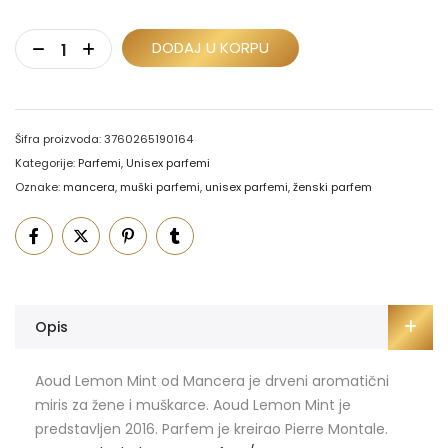
DODAJ U KORPU
Šifra proizvoda:
3760265190164
Kategorije:
Parfemi
,
Unisex parfemi
Oznake:
mancera
,
muški parfemi
,
unisex parfemi
,
ženski parfem
Opis
Aoud Lemon Mint od Mancera je drveni aromatični
miris za žene i muškarce. Aoud Lemon Mint je
predstavljen 2016. Parfem je kreirao Pierre Montale.