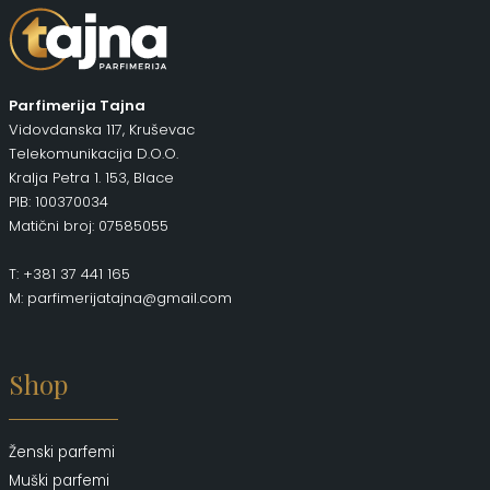
Parfimerija Tajna
Vidovdanska 117, Kruševac
Telekomunikacija D.O.O.
Kralja Petra 1. 153, Blace
PIB: 100370034
Matični broj: 07585055
T: +381 37 441 165
M: parfimerijatajna@gmail.com
Shop
Ženski parfemi
Muški parfemi