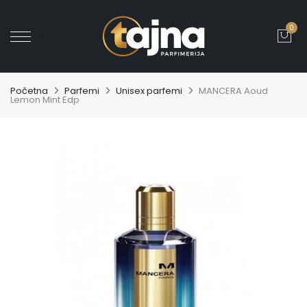
0
' ?>
Početna
Parfemi
Unisex parfemi
MANCERA Aoud
Lemon Mint Edp