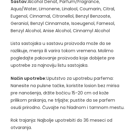
Sastav:
Alcohol Denat, Parfum/Fragrance,
Aqua/Water, Limonene, Linalool, Coumarin, Citral,
Eugenol, Cinnamal, Citronellol, Benzyl Benzoate,
Geraniol, Benzyl Cinnamate, Isoeugenol, Farnesol,
Benzyl Alcohol, Anise Alcohol, Cinnamyl Alcohol
Lista sastojaka u sastavu proizvoda može da se
razlikuje, menja ili varira tokom vremena. Molimo
pogledajte pakovanje proizvoda koje dobijete pre
upotrebe za najnoviju listu sastojaka.
Način upotrebe:
Uputstvo za upotrebu parfema:
Nanesite na pulsne tačke, koristite losion bez mirisa
pre nanošenja, držite bočicu 15-20 cm od kože
prilikom prskanja, ne trljajte; pustite da se parfem
osuši prirodno. Čuvajte na hladnom i tamnom mestu.
Rok trajanja: Najbolje upotrebiti do 36 meseci od
otvaranja.