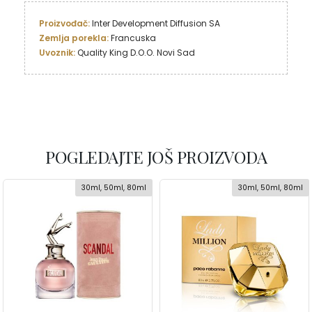
Proizvođač: 
Zemlja porekla:
Uvoznik:
 Quality King D.O.O. Novi Sad
POGLEDAJTE JOŠ PROIZVODA
30ml, 50ml, 80ml
30ml, 50ml, 80ml