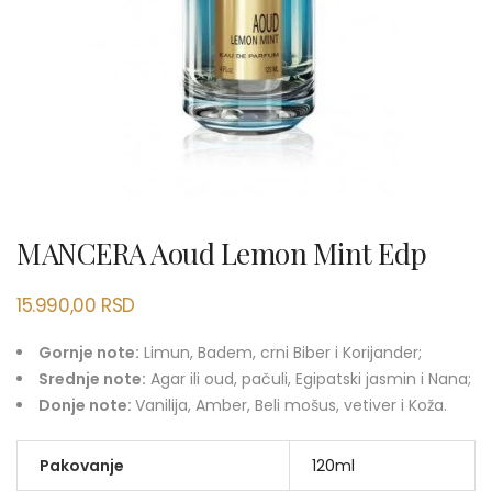
MANCERA Aoud Lemon Mint Edp
15.990,00
RSD
Gornje note:
Limun, Badem, crni Biber i Korijander;
Srednje note:
Agar ili oud, pačuli, Egipatski jasmin i Nana;
Donje note:
Vanilija, Amber, Beli mošus, vetiver i Koža.
Pakovanje
120ml