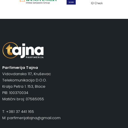
Parfimerija Tajna
Vidovdanska 117, Kruševac
Telekomunikacija D.O.O.
Kralja Petra 1. 153, Blace
PIB: 100370034
Matični broj: 07585055
T: +381 37 441 165
M: parfimerijatajna@gmail.com