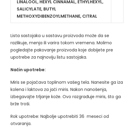
LINALOOL, HEXYL CINNAMAL, ETHYLHEXYL,
SALICYLATE, BUTYL
METHOXYDIBENZOYLMETHANE, CITRAL
Lista sastojaka u sastavu proizvoda može da se
razlikuje, menja ili varira tokom vremena. Molimo
pogledajte pakovanje proizvoda koje dobijete pre
upotrebe za najnoviju listu sastojaka.
Način upotrebe:
Miris se pojačava toplinom vašeg tela. Nanesite ga iza
kolena i laktova za jači miris. Nakon nanošenja,
izbegavajte trljanje kože. Ovo razgrađuje miris, što ga
brže troši.
Rok upotrebe: Najbolje upotrebiti 36 meseci od
otvaranja.