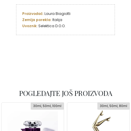
Proizvođač: 
Zemlja porekla: 
Uvoznik:
 Selektica D.O.O.
POGLEDAJTE JOŠ PROIZVODA
30ml, 50ml, 100ml
30ml, 50ml, 80ml