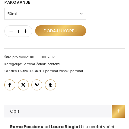
PAKOVANJE
DODAJ U KORPU
Šifra proizvoda:
8011530002312
Kategorije:
Parfemi
,
Ženski parfemi
Oznake:
LAURA BIAGIOTTI
,
parfemi
,
ženski parfemi
Opis
Roma Passione
od
Laura Biagiotti
je cvetni voćni