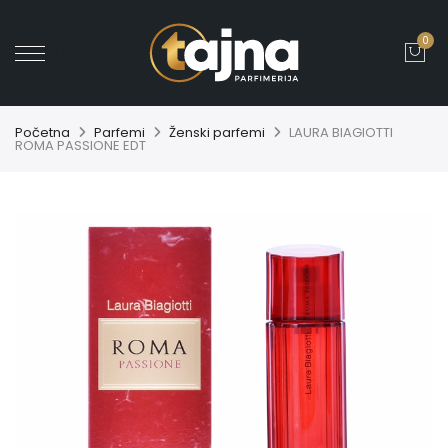
0
' ?>
Početna
Parfemi
Ženski parfemi
LAURA BIAGIOTTI
ROMA PASSIONE EDT