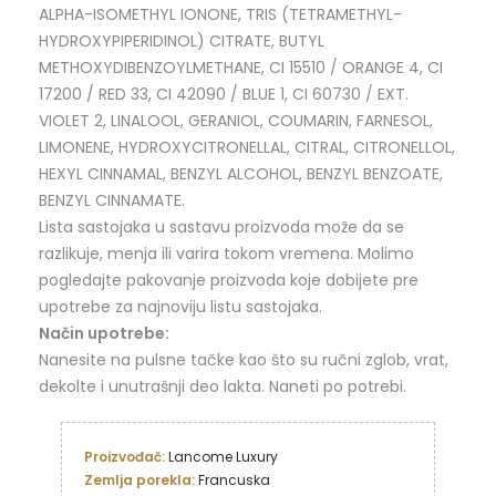
ALPHA-ISOMETHYL IONONE, TRIS (TETRAMETHYL-
HYDROXYPIPERIDINOL) CITRATE, BUTYL
METHOXYDIBENZOYLMETHANE, CI 15510 / ORANGE 4, CI
17200 / RED 33, CI 42090 / BLUE 1, CI 60730 / EXT.
VIOLET 2, LINALOOL, GERANIOL, COUMARIN, FARNESOL,
LIMONENE, HYDROXYCITRONELLAL, CITRAL, CITRONELLOL,
HEXYL CINNAMAL, BENZYL ALCOHOL, BENZYL BENZOATE,
BENZYL CINNAMATE.
Lista sastojaka u sastavu proizvoda može da se
razlikuje, menja ili varira tokom vremena. Molimo
pogledajte pakovanje proizvoda koje dobijete pre
upotrebe za najnoviju listu sastojaka.
Način upotrebe:
Nanesite na pulsne tačke kao što su ručni zglob, vrat,
dekolte i unutrašnji deo lakta. Naneti po potrebi.
Proizvođač:
Zemlja porekla: 