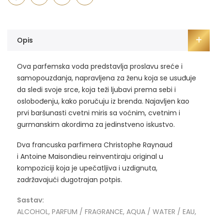
Opis
Ova parfemska voda predstavlja proslavu sreće i
samopouzdanja, napravljena za ženu koja se usuđuje
da sledi svoje srce, koja teži ljubavi prema sebi i
oslobođenju, kako poručuju iz brenda. Najavljen kao
prvi baršunasti cvetni miris sa voćnim, cvetnim i
gurmanskim akordima za jedinstveno iskustvo.
Dva francuska parfimera Christophe Raynaud
i Antoine Maisondieu reinventiraju original u
kompoziciji koja je upečatljiva i uzdignuta,
zadržavajući dugotrajan potpis.
Sastav:
ALCOHOL, PARFUM / FRAGRANCE, AQUA / WATER / EAU,