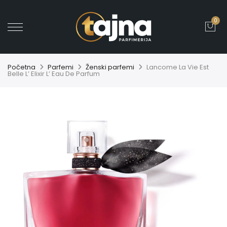
0
' ?>
Početna
Parfemi
Ženski parfemi
Lancome La Vie Est
Belle L’ Elixir L’ Eau De Parfum