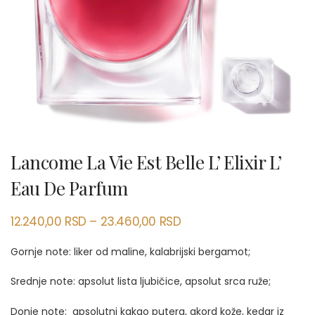
Lancome La Vie Est Belle L’ Elixir L’
Eau De Parfum
12.240,00
RSD
–
23.460,00
RSD
Gornje note: liker od maline, kalabrijski bergamot;
Srednje note: apsolut lista ljubičice, apsolut srca ruže;
Donje note: apsolutni kakao putera, akord kože, kedar iz