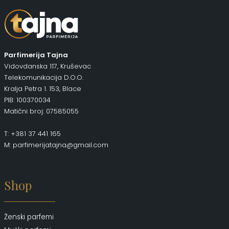
Parfimerija Tajna
Vidovdanska 117, Kruševac
Telekomunikacija D.O.O.
Kralja Petra 1. 153, Blace
PIB: 100370034
Matični broj: 07585055
T: +381 37 441 165
M: parfimerijatajna@gmail.com
Shop
Ženski parfemi