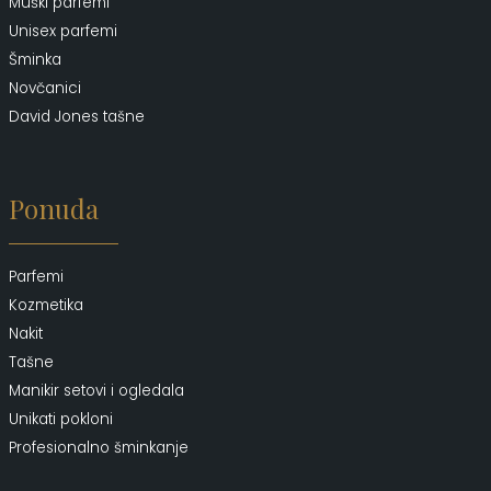
Muški parfemi
Unisex parfemi
Šminka
Novčanici
David Jones tašne
Ponuda
Parfemi
Kozmetika
Nakit
Tašne
Manikir setovi i ogledala
Unikati pokloni
Profesionalno šminkanje