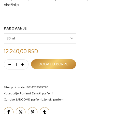
Virdžinije.
PAKOVANJE
12.240,00
RSD
DODAJ U KORPU
Šifra proizvoda:
3614274169720
Kategorije:
Parfemi
,
Ženski parfemi
Oznake:
LANCOME
,
parfemi
,
ženski parfemi