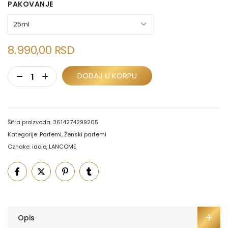
PAKOVANJE
8.990,00
RSD
DODAJ U KORPU
Šifra proizvoda:
3614274299205
Kategorije:
Parfemi
,
Ženski parfemi
Oznake:
idole
,
LANCOME
Opis