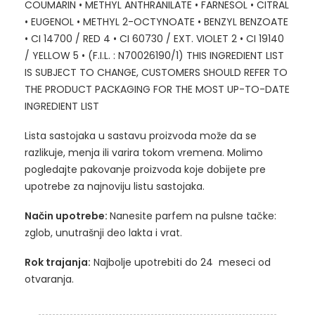
COUMARIN • METHYL ANTHRANILATE • FARNESOL • CITRAL
• EUGENOL • METHYL 2-OCTYNOATE • BENZYL BENZOATE
• CI 14700 / RED 4 • CI 60730 / EXT. VIOLET 2 • CI 19140
/ YELLOW 5 • (F.I.L. : N70026190/1) THIS INGREDIENT LIST
IS SUBJECT TO CHANGE, CUSTOMERS SHOULD REFER TO
THE PRODUCT PACKAGING FOR THE MOST UP-TO-DATE
INGREDIENT LIST
Lista sastojaka u sastavu proizvoda može da se
razlikuje, menja ili varira tokom vremena. Molimo
pogledajte pakovanje proizvoda koje dobijete pre
upotrebe za najnoviju listu sastojaka.
Način upotrebe:
Nanesite parfem na pulsne tačke:
zglob, unutrašnji deo lakta i vrat.
Rok trajanja:
Najbolje upotrebiti do 24 meseci od
otvaranja.