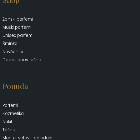
Ženski parfemi
Muški parfemi
Unisex parfemi
Šminka
Novčanici
David Jones tašne
Ponuda
Parfemi
Kozmetika
Nakit
Tašne
Manikir setovi i ogledala