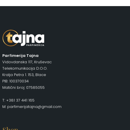
Parfimerija Tajna
Vidovdanska 117, Kruševac
Telekomunikacija D.O.O.
Kralja Petra 1. 153, Blace
PIB: 100370034
Matični broj: 07585055
T: +381 37 441 165
M: parfimerijatajna@gmail.com
Shop