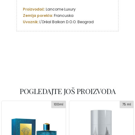
Proizvođač:
Zemlja porekla: 
Uvoznik:
 L'Oréal Balkan D.O.O. Beograd
POGLEDAJTE JOŠ PROIZVODA
100ml
75 ml