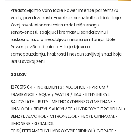
Predstavljamo vam Idôle Power Intense parfemsku
vodu, prvi drvenasto-cvetni miris iz kultne Idôle linije.
Ovaj revolucionarni miris redefiniše snagu
ženstvenosti, spajajući kremastu sandalovinu i
raskošnu ružu u neodoljivu mirisnu simfoniju. Idôle
Power je više od mirisa – to je izjava o
samopouzdanju, hrabrosti i nezaustavljivoj snazi koja
leži u svakoj ženi.
Sastav:
1278515 04 • INGREDIENTS : ALCOHOL • PARFUM /
FRAGRANCE • AQUA / WATER / EAU • ETHYLHEXYL
SALICYLATE • BUTYL METHOXYDIBENZOYLMETHANE •
LINALOOL • BENZYL SALICYLATE • HYDROXYCITRONELLAL •
BENZYL ALCOHOL • CITRONELLOL • HEXYL CINNAMAL •
LIMONENE • GERANIOL •
TRIS(TETRAMETHYLHYDROXYPIPERIDINOL) CITRATE •