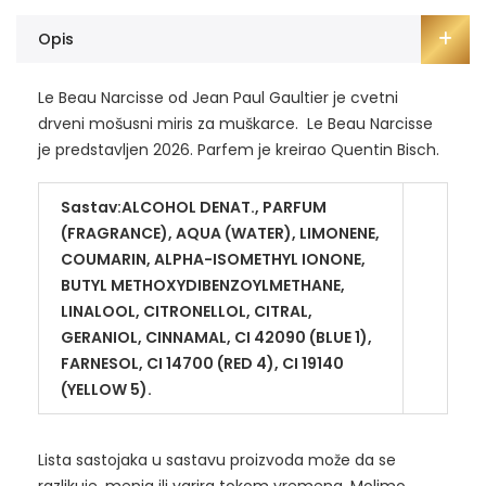
Opis
Le Beau Narcisse od Jean Paul Gaultier je cvetni
drveni mošusni miris za muškarce. Le Beau Narcisse
je predstavljen 2026. Parfem je kreirao Quentin Bisch.
Sastav:
ALCOHOL DENAT., PARFUM
(FRAGRANCE), AQUA (WATER), LIMONENE,
COUMARIN, ALPHA-ISOMETHYL IONONE,
BUTYL METHOXYDIBENZOYLMETHANE,
LINALOOL, CITRONELLOL, CITRAL,
GERANIOL, CINNAMAL, CI 42090 (BLUE 1),
FARNESOL, CI 14700 (RED 4), CI 19140
(YELLOW 5).
Lista sastojaka u sastavu proizvoda može da se
razlikuje, menja ili varira tokom vremena. Molimo