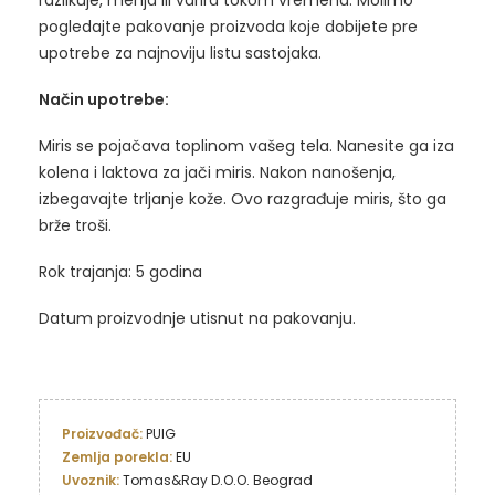
pogledajte pakovanje proizvoda koje dobijete pre
upotrebe za najnoviju listu sastojaka.
Način upotrebe:
Miris se pojačava toplinom vašeg tela. Nanesite ga iza
kolena i laktova za jači miris. Nakon nanošenja,
izbegavajte trljanje kože. Ovo razgrađuje miris, što ga
brže troši.
Rok trajanja: 5 godina
Datum proizvodnje utisnut na pakovanju.
Proizvođač: 
Zemlja porekla: 
Uvoznik: 
Tomas&Ray D.O.O. Beograd