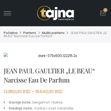
0
' ?>
Početna
Parfemi
Muški parfemi
JEAN PAUL GAULTIER „LE
BEAU“ Narcisse Eau De Parfum
JEAN PAUL GAULTIER „LE BEAU“
Narcisse Eau De Parfum
13.850,00
RSD
–
18.640,00
RSD
Gornje note:
bergamot i kokos;
Srednje note:
mošus i cvet narandže;