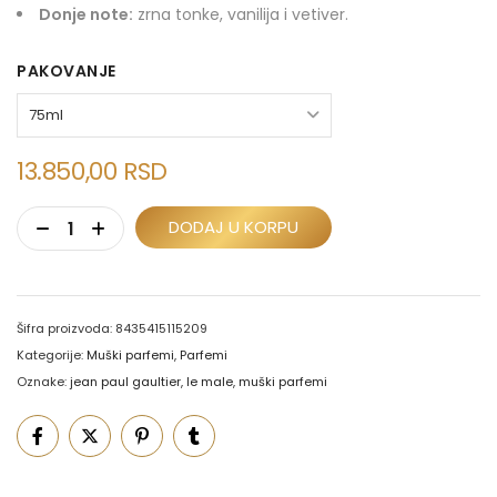
Donje note:
zrna tonke, vanilija i vetiver.
PAKOVANJE
13.850,00
RSD
DODAJ U KORPU
Šifra proizvoda:
8435415115209
Kategorije:
Muški parfemi
,
Parfemi
Oznake:
jean paul gaultier
,
le male
,
muški parfemi