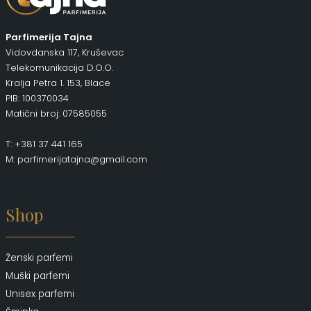
Parfimerija Tajna
Vidovdanska 117, Kruševac
Telekomunikacija D.O.O.
Kralja Petra 1. 153, Blace
PIB: 100370034
Matični broj: 07585055
T: +381 37 441 165
M: parfimerijatajna@gmail.com
Shop
Ženski parfemi
Muški parfemi
Unisex parfemi