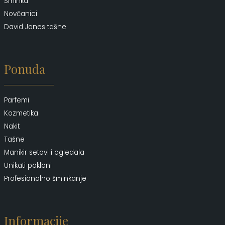
Šminka
Novčanici
David Jones tašne
Ponuda
Parfemi
Kozmetika
Nakit
Tašne
Manikir setovi i ogledala
Unikati pokloni
Profesionalno šminkanje
Informacije