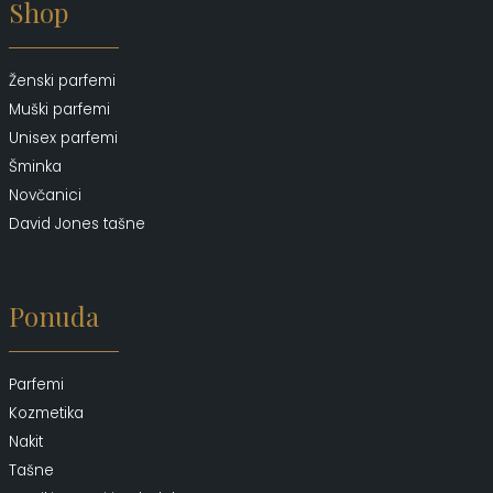
Shop
Ženski parfemi
Muški parfemi
Unisex parfemi
Šminka
Novčanici
David Jones tašne
Ponuda
Parfemi
Kozmetika
Nakit
Tašne