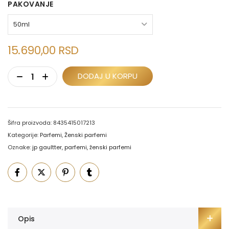
PAKOVANJE
15.690,00
RSD
DODAJ U KORPU
Šifra proizvoda:
8435415017213
Kategorije:
Parfemi
,
Ženski parfemi
Oznake:
jp gaultter
,
parfemi
,
ženski parfemi
Opis