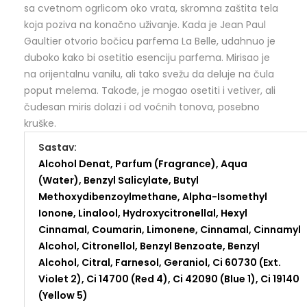
sa cvetnom ogrlicom oko vrata, skromna zaštita tela
koja poziva na konačno uživanje. Kada je Jean Paul
Gaultier otvorio bočicu parfema La Belle, udahnuo je
duboko kako bi osetitio esenciju parfema. Mirisao je
na orijentalnu vanilu, ali tako svežu da deluje na čula
poput melema. Takođe, je mogao osetiti i vetiver, ali
čudesan miris dolazi i od voćnih tonova, posebno
kruške.
Sastav:
Alcohol Denat
,
Parfum (Fragrance)
,
Aqua
(Water)
,
Benzyl Salicylate
,
Butyl
Methoxydibenzoylmethane
,
Alpha-Isomethyl
Ionone
,
Linalool
,
Hydroxycitronellal
,
Hexyl
Cinnamal
,
Coumarin
,
Limonene
,
Cinnamal
,
Cinnamyl
Alcohol
,
Citronellol
,
Benzyl Benzoate
,
Benzyl
Alcohol
,
Citral
,
Farnesol
,
Geraniol
,
Ci 60730 (Ext.
Violet 2)
,
Ci 14700 (Red 4)
,
Ci 42090 (Blue 1)
,
Ci 19140
(Yellow 5)