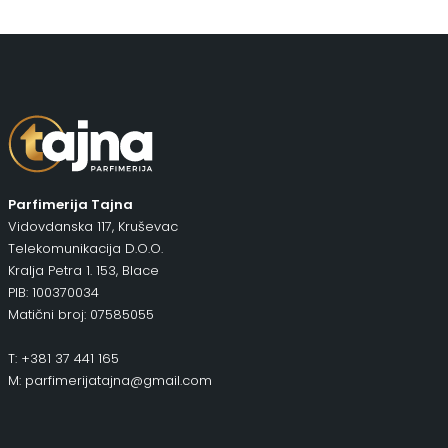
Parfimerija Tajna
Vidovdanska 117, Kruševac
Telekomunikacija D.O.O.
Kralja Petra 1. 153, Blace
PIB: 100370034
Matični broj: 07585055
T: +381 37 441 165
M: parfimerijatajna@gmail.com