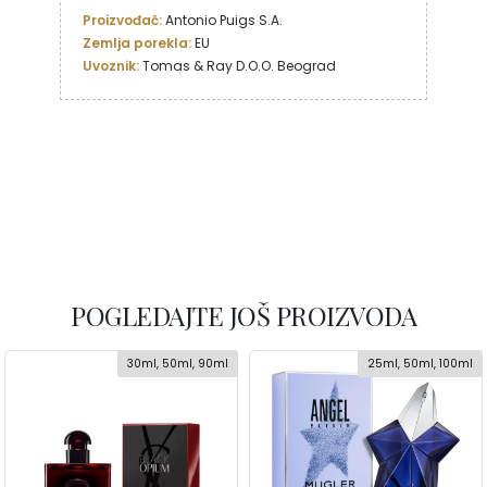
Proizvođač:
Zemlja porekla:
Uvoznik:
 Tomas & Ray D.O.O. Beograd
POGLEDAJTE JOŠ PROIZVODA
30ml, 50ml, 90ml
25ml, 50ml, 100ml