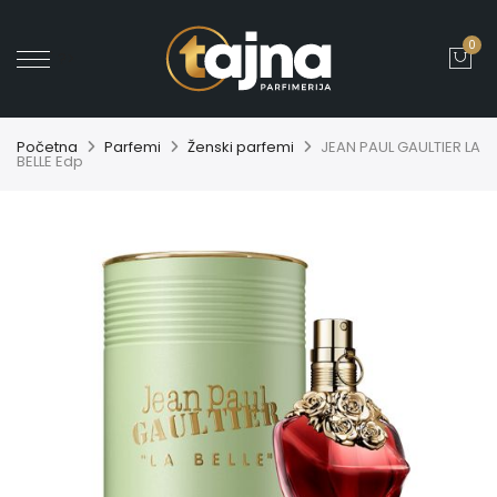
0
' ?>
Početna
Parfemi
Ženski parfemi
JEAN PAUL GAULTIER LA
BELLE Edp