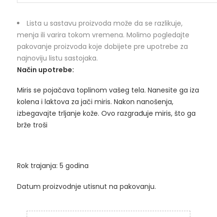
Lista u sastavu proizvoda može da se razlikuje,
menja ili varira tokom vremena. Molimo pogledajte
pakovanje proizvoda koje dobijete pre upotrebe za
najnoviju listu sastojaka.
Način upotrebe:
Miris se pojačava toplinom vašeg tela. Nanesite ga iza
kolena i laktova za jači miris. Nakon nanošenja,
izbegavajte trljanje kože. Ovo razgrađuje miris, što ga
brže troši
Rok trajanja: 5 godina
Datum proizvodnje utisnut na pakovanju.