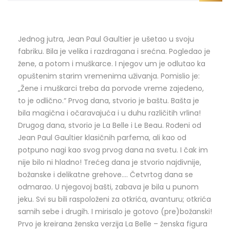
Jednog jutra, Jean Paul Gaultier je ušetao u svoju
fabriku. Bila je velika i razdragana i srećna. Pogledao je
žene, a potom i muškarce. I njegov um je odlutao ka
opuštenim starim vremenima uživanja. Pomislio je:
„Žene i muškarci treba da porvode vreme zajedeno,
to je odlično.“ Prvog dana, stvorio je baštu. Bašta je
bila magična i očaravajuća i u duhu različitih vrlina!
Drugog dana, stvorio je La Belle i Le Beau. Rođeni od
Jean Paul Gaultier klasičnih parfema, ali kao od
potpuno nagi kao svog prvog dana na svetu. I čak im
nije bilo ni hladno! Trećeg dana je stvorio najdivnije,
božanske i delikatne grehove…. Četvrtog dana se
odmarao. U njegovoj bašti, zabava je bila u punom
jeku. Svi su bili raspoloženi za otkrića, avanturu; otkrića
samih sebe i drugih. I mirisalo je gotovo (pre)božanski!
Prvo je kreirana ženska verzija La Belle – ženska figura